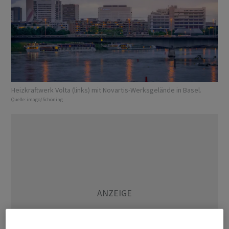
Heizkraftwerk Volta (links) mit Novartis-Werksgelände in Basel.
Quelle:
imago/Schöning