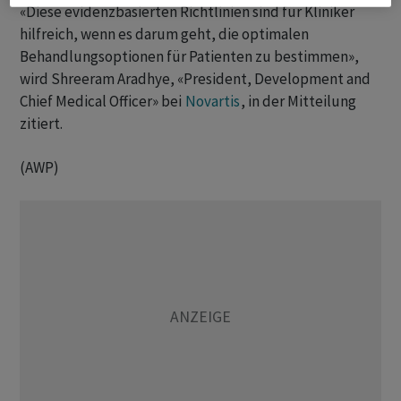
«Diese evidenzbasierten Richtlinien sind für Kliniker
hilfreich, wenn es darum geht, die optimalen
Behandlungsoptionen für Patienten zu bestimmen»,
wird Shreeram Aradhye, «President, Development and
Chief Medical Officer» bei
Novartis
, in der Mitteilung
zitiert.
(AWP)