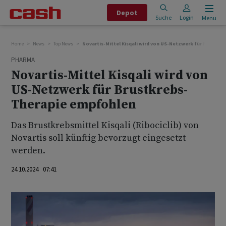
Depot
Suche
Login
Menu
Home
News
Top News
Novartis-Mittel Kisqali wird von US-Netzwerk für Brustkr
PHARMA
Novartis-Mittel Kisqali wird von
US-Netzwerk für Brustkrebs-
Therapie empfohlen
Das Brustkrebsmittel Kisqali (Ribociclib) von
Novartis soll künftig bevorzugt eingesetzt
werden.
24.10.2024 07:41