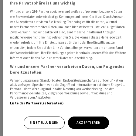
Ihre Privatsphäre ist uns wichtig
Wir und unsere
293
-Partner speichern und greifen auf personenbezogene Daten
wie Browserdaten oder eindeutige Kennungen auf Ihrem Gerät zu. Durch Auswahl
von Akzeptieren aktivieren Sie Tracking-Technologien für die unter „Wir und
unsere Partner verarbeiten Daten, um Ihnen Dienste bereitzustellen“ aufgeführten
Zwecke. Wenn Tracker deaktiviert sind, sind manche Inhalte und Anzeigen
Das US-Netzwerk National Comprehensive Cancer
möglicherweise nicht mehr so relevant für Sie. Sie können dieses Menü jederzeit
Network (NCCN) habe das Mittel in seinen Leitlinien als
wieder aufrufen, um Ihre Einstellungen zu ändern oder Ihre Einwilligung zu
widerrufen, indem Sie auf den Link Voreinstellungen verwalten am unteren Rand
bevorzugte Behandlungsmethode für Patientinnen mit
der Webseite klicken. Ihre Einstellungen gelten innerhalb unseres Website. Weitere
einer bestimmten Form von Brustkrebs um
Informationen finden Sie in unserer Datenschutzerklärung.
Frühstadium aufgenommen, teilte
Novartis
am
Wir und unsere Partner verarbeiten Daten, um Folgendes
Donnerstag mit.
bereitzustellen:
Verwendung genauer Standortdaten. Endgeräteeigenschaften zur Identifikation
aktiv abfragen. Speichern von oder Zugriff auf Informationen auf einem Endgerät.
So soll der CDK4/6-Inhibitor (CDK4/6i) für die adjuvante
Personalisierte Werbung und Inhalte, Messung von Werbeleistung und der
Performance von Inhalten, Zielgruppenforschung sowie Entwicklung und
Therapie, also im Anschluss an die operative Entfernung
Verbesserung von Angeboten.
des Tumors, bei Patientinnen mit Brustkrebs
Liste der Partner (Lieferanten)
(HR+/HER2-) im Frühstadium in Kombination mit einem
Aromatasehemmer - einer Hormontherapie - eingesetzt
EINSTELLUNGEN
AKZEPTIEREN
werden.