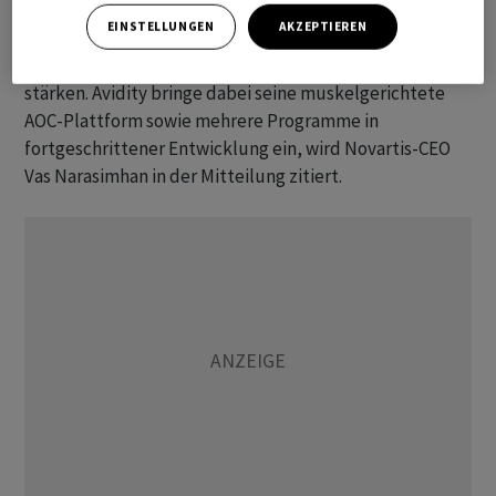
EINSTELLUNGEN
AKZEPTIEREN
Mit dem Zukauf will Novartis seine Position im Bereich
RNA-Therapeutika und neuromuskulärer Erkrankungen
stärken. Avidity bringe dabei seine muskelgerichtete
AOC-Plattform sowie mehrere Programme in
fortgeschrittener Entwicklung ein, wird Novartis-CEO
Vas Narasimhan in der Mitteilung zitiert.