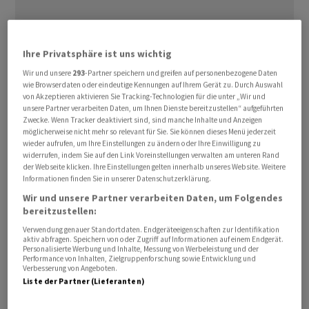
Ihre Privatsphäre ist uns wichtig
Der Pharmakonzern
Novartis
hat die bereits im Oktober
angekündigte Übernahme von Avidity Biosciences
Wir und unsere
293
-Partner speichern und greifen auf personenbezogene Daten
wie Browserdaten oder eindeutige Kennungen auf Ihrem Gerät zu. Durch Auswahl
erfolgreich abgeschlossen. Avidity ist damit nun eine
von Akzeptieren aktivieren Sie Tracking-Technologien für die unter „Wir und
indirekte, vollständig kontrollierte Tochter von
unsere Partner verarbeiten Daten, um Ihnen Dienste bereitzustellen“ aufgeführten
Zwecke. Wenn Tracker deaktiviert sind, sind manche Inhalte und Anzeigen
Novartis
.Die Transaktion, die am 26. Oktober 2025
möglicherweise nicht mehr so relevant für Sie. Sie können dieses Menü jederzeit
bekanntgegeben worden war, erfolgte über die Fusion
wieder aufrufen, um Ihre Einstellungen zu ändern oder Ihre Einwilligung zu
widerrufen, indem Sie auf den Link Voreinstellungen verwalten am unteren Rand
einer indirekten Novartis-Tochter mit Avidity, wie es in
der Webseite klicken. Ihre Einstellungen gelten innerhalb unseres Website. Weitere
einer Mitteilung vom Freitag heisst. Die Aktionärinnen
Informationen finden Sie in unserer Datenschutzerklärung.
und Aktionäre von Avidity erhielten 72 US-Dollar je
Wir und unsere Partner verarbeiten Daten, um Folgendes
bereitzustellen:
Aktie in bar.
Verwendung genauer Standortdaten. Endgeräteeigenschaften zur Identifikation
aktiv abfragen. Speichern von oder Zugriff auf Informationen auf einem Endgerät.
Damit wird das Unternehmen auf rund 12 Milliarden US-
Personalisierte Werbung und Inhalte, Messung von Werbeleistung und der
Performance von Inhalten, Zielgruppenforschung sowie Entwicklung und
Dollar auf vollständig verwässerter Basis bewertet, der
Verbesserung von Angeboten.
Unternehmenswert liegt bei etwa 11 Milliarden US-
Liste der Partner (Lieferanten)
Dollar.