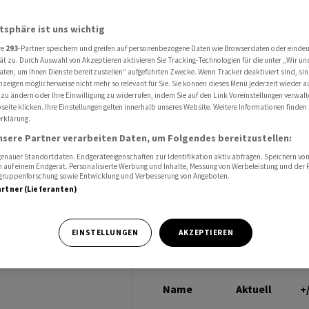
en zu Nierenerkrankungen vor
NOVARTIS
atsphäre ist uns wichtig
re
293
-Partner speichern und greifen auf personenbezogene Daten wie Browserdaten oder einde
ät zu. Durch Auswahl von Akzeptieren aktivieren Sie Tracking-Technologien für die unter „Wir un
e
aten, um Ihnen Dienste bereitzustellen“ aufgeführten Zwecke. Wenn Tracker deaktiviert sind, s
nzeigen möglicherweise nicht mehr so relevant für Sie. Sie können dieses Menü jederzeit wieder a
 zu ändern oder Ihre Einwilligung zu widerrufen, indem Sie auf den Link Voreinstellungen verwal
eite klicken. Ihre Einstellungen gelten innerhalb unseres Website. Weitere Informationen finden 
rklärung.
en vor
nsere Partner verarbeiten Daten, um Folgendes bereitzustellen:
nauer Standortdaten. Endgeräteeigenschaften zur Identifikation aktiv abfragen. Speichern von 
 auf einem Endgerät. Personalisierte Werbung und Inhalte, Messung von Werbeleistung und der
elgruppenforschung sowie Entwicklung und Verbesserung von Angeboten.
artner (Lieferanten)
EINSTELLUNGEN
AKZEPTIEREN
will neue
Name
Aktuell
+