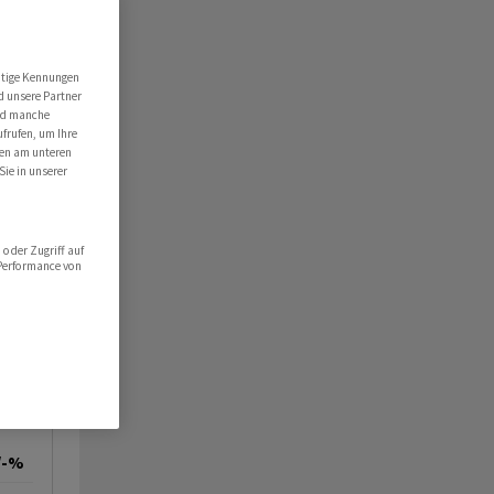
utige Kennungen
d unsere Partner
ind manche
ufrufen, um Ihre
ten am unteren
Sie in unserer
oder Zugriff auf
 Performance von
/-%