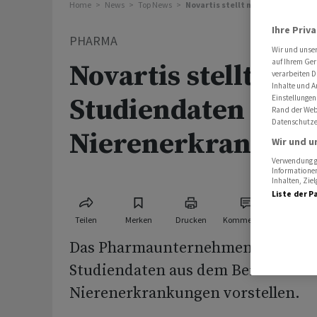
Home
News
Top News
Novartis stellt neue Studiendat
Ihre Priv
PHARMA
Wir und unse
auf Ihrem Ger
Novartis stellt neu
verarbeiten D
Inhalte und A
Einstellungen
Studiendaten zu
Rand der Webs
Datenschutze
Nierenerkrankung
Wir und u
Verwendung ge
Informationen
Inhalten, Zi
Liste der P
Teilen
Merken
Drucken
Kommentare
Das Pharmaunternehmen Novartis 
Studiendaten aus dem Bereich
Nierenerkrankungen vorstellen.