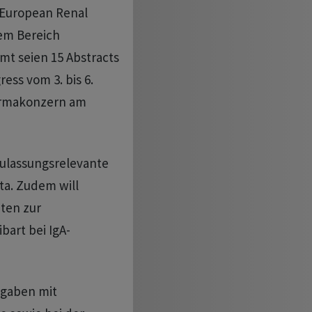
 European Renal
dem Bereich
t seien 15 Abstracts
ess vom 3. bis 6.
harmakonzern am
zulassungsrelevante
ta. Zudem will
ten zur
bart bei IgA-
ngaben mit