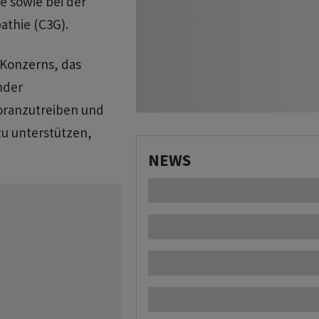
 sowie bei der
thie (C3G).
 Konzerns, das
nder
oranzutreiben und
zu unterstützen,
NEWS