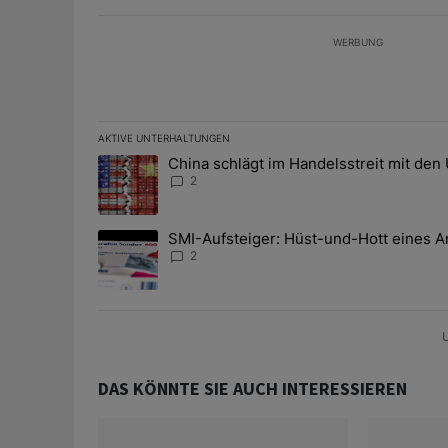
WERBUNG
AKTIVE UNTERHALTUNGEN
Das Folgende ist eine Liste der am meisten kommentier
China schlägt im Handelsstreit mit den
Ein Trendartikel mit dem Titel "China schlägt im Han
2
SMI-Aufsteiger: Hüst-und-Hott eines A
Ein Trendartikel mit dem Titel "SMI-Aufsteiger: Hüst
2
U
DAS KÖNNTE SIE AUCH INTERESSIEREN