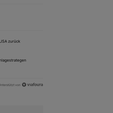
ten Artikel der letzten 7 days.
 USA zurück
delsstreit mit den USA zurück" mit 2 kommentare.
nlagestrategen
-und-Hott eines Anlagestrategen" mit 2 kommentare.
nterstützt von