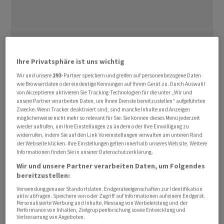
Es ist damit nach
Apple
und
Microsoft
erst das dritte
Ihre Privatsphäre ist uns wichtig
Unternehmen, das diese Marke geknackt hat. Mit dem
Wir und unsere
293
-Partner speichern und greifen auf personenbezogene Daten
erneut deutlichen Plus am Mittwoch überholte
Nvidia
wie Browserdaten oder eindeutige Kennungen auf Ihrem Gerät zu. Durch Auswahl
in puncto Marktkapitalisierung zudem erstmals
Apple
.
von Akzeptieren aktivieren Sie Tracking-Technologien für die unter „Wir und
unsere Partner verarbeiten Daten, um Ihnen Dienste bereitzustellen“ aufgeführten
Gemessen am Schlusskurs lag der Börsenwert bei 3,01
Zwecke. Wenn Tracker deaktiviert sind, sind manche Inhalte und Anzeigen
Billionen Dollar und damit hauchdünn über dem von
möglicherweise nicht mehr so relevant für Sie. Sie können dieses Menü jederzeit
wieder aufrufen, um Ihre Einstellungen zu ändern oder Ihre Einwilligung zu
Apple.
Microsoft
führt die Rangliste mit 3,15 Billionen
widerrufen, indem Sie auf den Link Voreinstellungen verwalten am unteren Rand
Dollar an.
der Webseite klicken. Ihre Einstellungen gelten innerhalb unseres Website. Weitere
Informationen finden Sie in unserer Datenschutzerklärung.
Der
Nvidia
-Kurs setzte am Mittwoch seine Rekordjagd
Wir und unsere Partner verarbeiten Daten, um Folgendes
bereitzustellen:
der vergangenen Wochen und Monate fort. Mit einem
Verwendung genauer Standortdaten. Endgeräteeigenschaften zur Identifikation
Plus von knapp 5,2 Prozent auf 1224,40 Dollar gehörte
aktiv abfragen. Speichern von oder Zugriff auf Informationen auf einem Endgerät.
das Papier erneut zu den grössten Gewinnern im
Personalisierte Werbung und Inhalte, Messung von Werbeleistung und der
Performance von Inhalten, Zielgruppenforschung sowie Entwicklung und
Nasdaq 100
. Dieser erreichte zur Wochenmitte ein
Verbesserung von Angeboten.