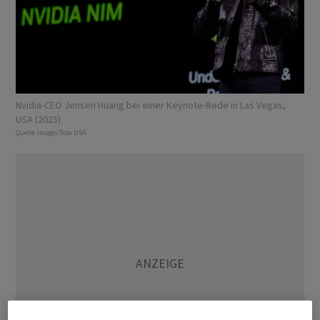
Nvidia-CEO Jensen Huang bei einer Keynote-Rede in Las Vegas,
USA (2025).
Quelle:
imago/Sipa USA