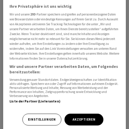
Ihre Privatsphäre ist uns wichtig
Wir und unsere
293
-Partner speichern und greifen auf personenbezogene Daten
wie Browserdaten oder eindeutige Kennungen auf Ihrem Gerät zu. Durch Auswahl
von Akzeptieren aktivieren Sie Tracking-Technologien für die unter „Wir und
Die Aktien des KI-Chipherstellers erklommen am
unsere Partner verarbeiten Daten, um Ihnen Dienste bereitzustellen“ aufgeführten
Zwecke. Wenn Tracker deaktiviert sind, sind manche Inhalte und Anzeigen
Donnerstag erneut einen Rekordstand und legten bis
möglicherweise nicht mehr so relevant für Sie. Sie können dieses Menü jederzeit
zu 2,4 Prozent auf 160,96 Dollar zu.
wieder aufrufen, um Ihre Einstellungen zu ändern oder Ihre Einwilligung zu
widerrufen, indem Sie auf den Link Voreinstellungen verwalten am unteren Rand
der Webseite klicken. Ihre Einstellungen gelten innerhalb unseres Website. Weitere
Der Börsenwert von 3,92 Billionen Dollar liegt über der
Informationen finden Sie in unserer Datenschutzerklärung.
von
Apple
im Dezember 2024 erreichten Bestmarke von
Wir und unsere Partner verarbeiten Daten, um Folgendes
bereitzustellen:
3,915 Billionen Dollar.
Apple
liegt mit aktuell 3,19
Billionen Dollar momentan auf Rang drei hinter
Verwendung genauer Standortdaten. Endgeräteeigenschaften zur Identifikation
aktiv abfragen. Speichern von oder Zugriff auf Informationen auf einem Endgerät.
Microsoft
, die einen Wert von 3,7 Billionen vorweisen
Personalisierte Werbung und Inhalte, Messung von Werbeleistung und der
Performance von Inhalten, Zielgruppenforschung sowie Entwicklung und
können.
Verbesserung von Angeboten.
Liste der Partner (Lieferanten)
Die Marktkapitalisierung Nvidias hat sich in den
vergangenen vier Jahren fast verachtfacht. Nach
EINSTELLUNGEN
AKZEPTIEREN
Angaben der LSEG hat
Nvidia
inzwischen eine höhere