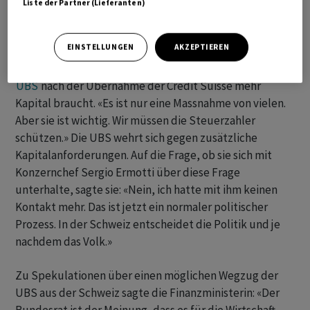
Liste der Partner (Lieferanten)
UBS
brauche mehr Kapital
EINSTELLUNGEN
AKZEPTIEREN
Keller-Sutter bekräftigte frühere Aussagen, wonach die
UBS
nach der Übernahme der Credit Suisse mehr
Kapital braucht. «Es ist nur eine Massnahme von vielen.
Aber sie ist wichtig. Wir müssen die Steuerzahler
schützen.» Die UBS wehrt sich gegen zusätzliche
Kapitalanforderungen. Auf die Frage, ob sie sich mit
Konzernchef Sergio Ermotti über diese Frage
unterhalte, sagte sie: «Nein, ich hatte mit ihm keinen
Kontakt mehr. Das ist jetzt ein normaler politischer
Prozess. In der Schweiz entscheidet die Politik und je
nachdem das Volk.»
Zu Spekulationen über einen möglichen Wegzug der
UBS aus der Schweiz sagte die Finanzministerin: «Der