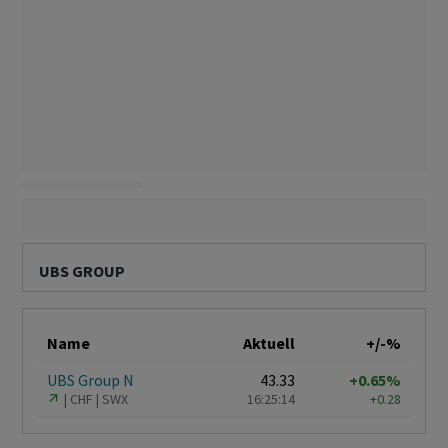
UBS GROUP
Name
Aktuell
+/-%
UBS Group N
43.33
+0.65%
CHF
SWX
16:25:14
+0.28