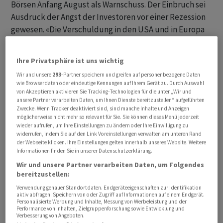
Börsen Anfang August als Warnschuss. Der Einbruch sei
Ausdruck der Angst der Investoren vor einer Rezession
gewesen. «Die Verschuldung in den USA und in Europa
ist ein Risiko für die internationale Finanzstabilität und
ein Risiko für die Schweiz.» Die Schweiz müsse sich
Ihre Privatsphäre ist uns wichtig
selbst helfen und finanzpolitisch souverän bleiben. «Die
Wir und unsere
293
-Partner speichern und greifen auf personenbezogene Daten
Schuldenbremse ist ein Instrument dafür.»
wie Browserdaten oder eindeutige Kennungen auf Ihrem Gerät zu. Durch Auswahl
von Akzeptieren aktivieren Sie Tracking-Technologien für die unter „Wir und
unsere Partner verarbeiten Daten, um Ihnen Dienste bereitzustellen“ aufgeführten
Zwecke. Wenn Tracker deaktiviert sind, sind manche Inhalte und Anzeigen
möglicherweise nicht mehr so relevant für Sie. Sie können dieses Menü jederzeit
wieder aufrufen, um Ihre Einstellungen zu ändern oder Ihre Einwilligung zu
widerrufen, indem Sie auf den Link Voreinstellungen verwalten am unteren Rand
der Webseite klicken. Ihre Einstellungen gelten innerhalb unseres Website. Weitere
Informationen finden Sie in unserer Datenschutzerklärung.
Wir und unsere Partner verarbeiten Daten, um Folgendes
bereitzustellen:
Verwendung genauer Standortdaten. Endgeräteeigenschaften zur Identifikation
aktiv abfragen. Speichern von oder Zugriff auf Informationen auf einem Endgerät.
Personalisierte Werbung und Inhalte, Messung von Werbeleistung und der
Performance von Inhalten, Zielgruppenforschung sowie Entwicklung und
Verbesserung von Angeboten.