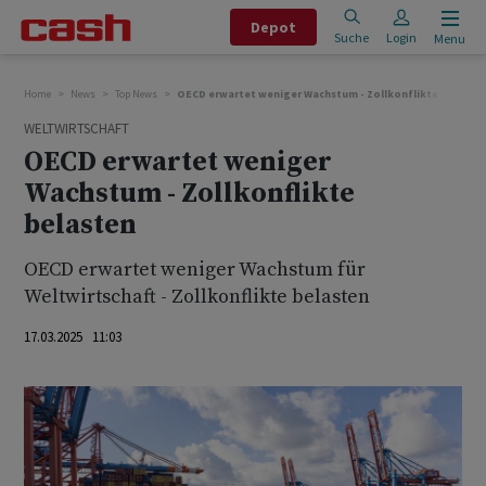
Depot
Suche
Login
Menu
Home
News
Top News
OECD erwartet weniger Wachstum - Zollkonflikte belaste
WELTWIRTSCHAFT
OECD erwartet weniger
Wachstum - Zollkonflikte
belasten
OECD erwartet weniger Wachstum für
Weltwirtschaft - Zollkonflikte belasten
17.03.2025 11:03