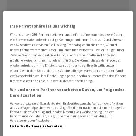
Ihre Privatsphäre ist uns wichtig
Die Industriestaaten-Organisation OECD hat ihre
Wachstumsprognosen für die Weltwirtschaft auch
Wir und unsere
293
-Partner speichern und greifen auf personenbezogene Daten
wie Browserdaten oder eindeutige Kennungen auf Ihrem Gerät zu. Durch Auswahl
wegen der von den USA ausgehenden Zollkonflikte
von Akzeptieren aktivieren Sie Tracking-Technologien für die unter „Wir und
gesenkt. Sie soll im laufenden Jahr um 3,1 Prozent und
unsere Partner verarbeiten Daten, um Ihnen Dienste bereitzustellen“ aufgeführten
Zwecke. Wenn Tracker deaktiviert sind, sind manche Inhalte und Anzeigen
2026 dann um 3,0 Prozent zulegen, hiess es in den am
möglicherweise nicht mehr so relevant für Sie. Sie können dieses Menü jederzeit
Montag veröffentlichten Vorhersagen. Im Dezember
wieder aufrufen, um Ihre Einstellungen zu ändern oder Ihre Einwilligung zu
widerrufen, indem Sie auf den Link Voreinstellungen verwalten am unteren Rand
waren von der in Paris ansässigen Organisation für
der Webseite klicken. Ihre Einstellungen gelten innerhalb unseres Website. Weitere
wirtschaftliche Zusammenarbeit und Entwicklung
Informationen finden Sie in unserer Datenschutzerklärung.
(OECD) noch jeweils 3,3 Prozent erwartet worden. 2024
Wir und unsere Partner verarbeiten Daten, um Folgendes
hatte es zu einem Plus von 3,2 Prozent gereicht.
bereitzustellen:
Verwendung genauer Standortdaten. Endgeräteeigenschaften zur Identifikation
aktiv abfragen. Speichern von oder Zugriff auf Informationen auf einem Endgerät.
«Die jüngsten Konjunkturindikatoren deuten auf eine
Personalisierte Werbung und Inhalte, Messung von Werbeleistung und der
Performance von Inhalten, Zielgruppenforschung sowie Entwicklung und
Abschwächung der globalen Wachstumsaussichten hin»,
Verbesserung von Angeboten.
betonte die OECD. «In der Handelspolitik sind
Liste der Partner (Lieferanten)
erhebliche Veränderungen eingetreten.» Die OECD sieht