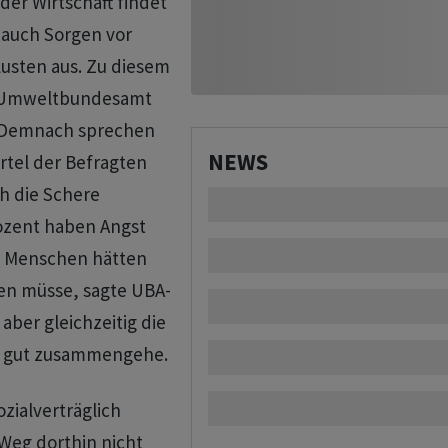
er Wirtschaft findet
 auch Sorgen vor
usten aus. Zu diesem
m Umweltbundesamt
. Demnach sprechen
NEWS
rtel der Befragten
h die Schere
rozent haben Angst
e Menschen hätten
en müsse, sagte UBA-
 aber gleichzeitig die
ich gut zusammengehe.
zialverträglich
Weg dorthin nicht