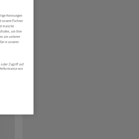
utige Kennungen
d unsere Partner
ind manche
ufrufen, um Ihre
ten am unteren
Sie in unserer
oder Zugriff auf
 Performance von