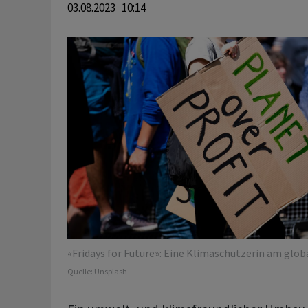
03.08.2023 10:14
«Fridays for Future»: Eine Klimaschützerin am globa
Quelle:
Unsplash