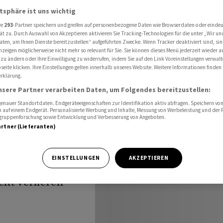
orgen aus
atsphäre ist uns wichtig
re
293
-Partner speichern und greifen auf personenbezogene Daten wie Browserdaten oder einde
ät zu. Durch Auswahl von Akzeptieren aktivieren Sie Tracking-Technologien für die unter „Wir un
aten, um Ihnen Dienste bereitzustellen“ aufgeführten Zwecke. Wenn Tracker deaktiviert sind, s
rtschaft
nzeigen möglicherweise nicht mehr so relevant für Sie. Sie können dieses Menü jederzeit wieder a
 zu ändern oder Ihre Einwilligung zu widerrufen, indem Sie auf den Link Voreinstellungen verwal
eite klicken. Ihre Einstellungen gelten innerhalb unseres Website. Weitere Informationen finden 
rklärung.
nsere Partner verarbeiten Daten, um Folgendes bereitzustellen:
nauer Standortdaten. Endgeräteeigenschaften zur Identifikation aktiv abfragen. Speichern von 
 auf einem Endgerät. Personalisierte Werbung und Inhalte, Messung von Werbeleistung und der
elgruppenforschung sowie Entwicklung und Verbesserung von Angeboten.
artner (Lieferanten)
u müsse
EINSTELLUNGEN
AKZEPTIEREN
man die
ht verlieren