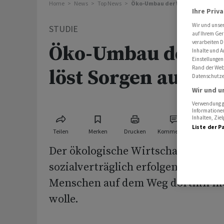
Home
News
Top News
Öko-Umbau der Wirtschaft löst S
Ihre Priv
Wir und unse
STUDIE
auf Ihrem Ger
verarbeiten D
Öko-Umbau der Wi
Inhalte und A
Einstellungen
Rand der Webs
löst Sorgen aus
Datenschutze
Wir und u
Verwendung ge
Informationen
Inhalten, Zi
Liste der P
Teilen
Merken
Drucken
Kommentare
Der ökologische Wirtschaftsumba
sozialverträglich erfolgen, wenn 
Menschen auf dem Weg dorthin nic
wolle.