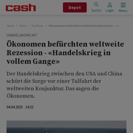
Depot
Suche
Login
Menu
Home
News
Top News
Ökonomen befürchten weltweite Rezession - «Handelskrie
HANDELSKONFLIKT
Ökonomen befürchten weltweite
Rezession - «Handelskrieg in
vollem Gange»
Der Handelskrieg zwischen den USA und China
schürt die Sorge vor einer Talfahrt der
weltweiten Konjunktur. Das sagen die
Ökonomen.
04.04.2025 14:22