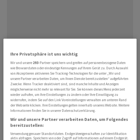
Der Handelskrieg zwischen den USA und China schürt
Ihre Privatsphäre ist uns wichtig
die Sorge vor einer Talfahrt der weltweiten Konjunktur.
Wir und unsere
293
-Partner speichern und greifen auf personenbezogene Daten
«Eine globale Rezession ist nicht mehr
wie Browserdaten oder eindeutige Kennungen auf Ihrem Gerät zu. Durch Auswahl
auszuschliessen», sagte Chefökonom Thomas Gitzel von
von Akzeptieren aktivieren Sie Tracking-Technologien für die unter „Wir und
unsere Partner verarbeiten Daten, um Ihnen Dienste bereitzustellen“ aufgeführten
der
VP Bank
am Freitag der Nachrichtenagentur
Zwecke. Wenn Tracker deaktiviert sind, sind manche Inhalte und Anzeigen
Reuters. «Der globale Handelskrieg läuft sich warm.»
möglicherweise nicht mehr so relevant für Sie. Sie können dieses Menü jederzeit
wieder aufrufen, um Ihre Einstellungen zu ändern oder Ihre Einwilligung zu
China kündigte an, ab dem 10. April auf alle
widerrufen, indem Sie auf den Link Voreinstellungen verwalten am unteren Rand
amerikanischen Waren nun ebenfalls einen zusätzlichen
der Webseite klicken. Ihre Einstellungen gelten innerhalb unseres Website. Weitere
Informationen finden Sie in unserer Datenschutzerklärung.
Zoll von 34 Prozent zu erheben - als Retourkutsche zu
den Zoll-Ankündigungen von US-Präsident Donald
Wir und unsere Partner verarbeiten Daten, um Folgendes
bereitzustellen:
Trump vom Mittwoch. Bisher habe China defensiv auf
Verwendung genauer Standortdaten. Endgeräteeigenschaften zur Identifikation
zurückliegende US-Zollerhöhungen reagiert, sagte
aktiv abfragen. Speichern von oder Zugriff auf Informationen auf einem Endgerät.