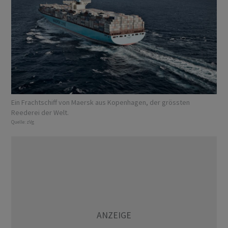
Ein Frachtschiff von Maersk aus Kopenhagen, der grössten
Reederei der Welt.
Quelle:
zVg