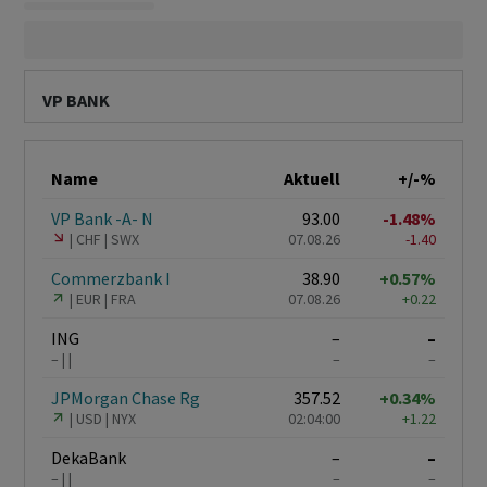
VP BANK
Name
Aktuell
+/-%
VP Bank -A- N
93.00
-1.48%
CHF
SWX
07.08.26
-1.40
Commerzbank I
38.90
+0.57%
EUR
FRA
07.08.26
+0.22
ING
–
–
–
–
–
JPMorgan Chase Rg
357.52
+0.34%
USD
NYX
02:04:00
+1.22
DekaBank
–
–
–
–
–