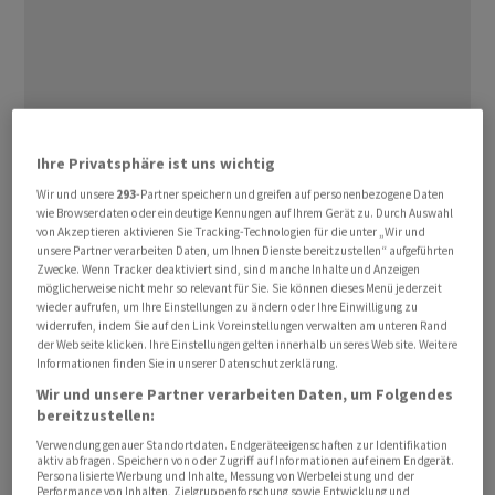
Von Reuters befragte Volkswirte hatten mit 113'000
Ihre Privatsphäre ist uns wichtig
gerechnet. Die Lage am Arbeitsmarkt wurde allerdings
Wir und unsere
293
-Partner speichern und greifen auf personenbezogene Daten
durch Sonderfaktoren getrübt. Dazu zählen die Folgen
wie Browserdaten oder eindeutige Kennungen auf Ihrem Gerät zu. Durch Auswahl
von Hurrikans sowie Streiks in der Luftfahrtindustrie.
von Akzeptieren aktivieren Sie Tracking-Technologien für die unter „Wir und
unsere Partner verarbeiten Daten, um Ihnen Dienste bereitzustellen“ aufgeführten
Ökonomen sagten in ersten Reaktionen:
Zwecke. Wenn Tracker deaktiviert sind, sind manche Inhalte und Anzeigen
möglicherweise nicht mehr so relevant für Sie. Sie können dieses Menü jederzeit
wieder aufrufen, um Ihre Einstellungen zu ändern oder Ihre Einwilligung zu
Christoph Balz,
Commerzbank
:
widerrufen, indem Sie auf den Link Voreinstellungen verwalten am unteren Rand
der Webseite klicken. Ihre Einstellungen gelten innerhalb unseres Website. Weitere
«Der US-Arbeitsmarkt wurde im September durch zwei
Informationen finden Sie in unserer Datenschutzerklärung.
Hurrikans und Streiks getroffen. Daher stieg die
Wir und unsere Partner verarbeiten Daten, um Folgendes
bereitzustellen:
Beschäftigung nur um 12.000. Auch ohne diese
Sonderfaktoren wären die Zahlen aber wohl nicht
Verwendung genauer Standortdaten. Endgeräteeigenschaften zur Identifikation
aktiv abfragen. Speichern von oder Zugriff auf Informationen auf einem Endgerät.
berauschend gewesen. Letztlich wird man die
Personalisierte Werbung und Inhalte, Messung von Werbeleistung und der
Performance von Inhalten, Zielgruppenforschung sowie Entwicklung und