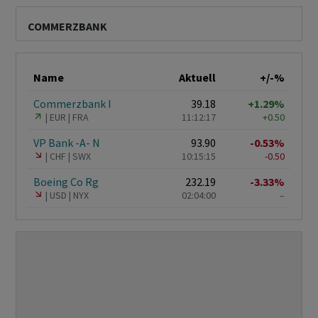
COMMERZBANK
Name
Aktuell
+/-%
Commerzbank I
39.18
+1.29%
EUR
FRA
11:12:17
+0.50
VP Bank -A- N
93.90
-0.53%
CHF
SWX
10:15:15
-0.50
Boeing Co Rg
232.19
-3.33%
USD
NYX
02:04:00
–