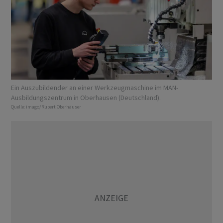
Ein Auszubildender an einer Werkzeugmaschine im MAN-
Ausbildungszentrum in Oberhausen (Deutschland).
Quelle:
imago/Rupert Oberhäuser