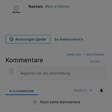
Reuters
Mehr erfahren
Bevorzugte Quelle
So funktioniert's
ANMELDEN
|
REGISTRIEREN
Kommentare
FOLGE DIESER U
FOLGEN
NEUESTE
ALLE KOMMENTARE
Alle Kommentare
Noch keine Kommentare