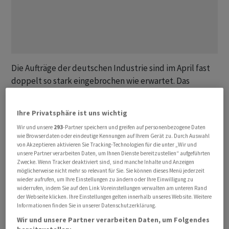
Die Aufträge der deutschen Industrie sind im April fast
doppelt so stark eingebrochen wie erwartet. Das
Neugeschäft fiel um 3,8 Prozent geringer aus als im
‌Vormonat, ⁠wie das Statistische Bundesamt am Montag
Ihre Privatsphäre ist uns wichtig
mitteilte. Von der Nachrichtenagentur Reuters
Wir und unsere
293
-Partner speichern und greifen auf personenbezogene Daten
befragte Ökonomen hatten ⁠nur mit einem Rückgang
wie Browserdaten oder eindeutige Kennungen auf Ihrem Gerät zu. Durch Auswahl
von 2,0 Prozent gerechnet. In ersten Reaktionen hiess es
von Akzeptieren aktivieren Sie Tracking-Technologien für die unter „Wir und
unsere Partner verarbeiten Daten, um Ihnen Dienste bereitzustellen“ aufgeführten
dazu:
Zwecke. Wenn Tracker deaktiviert sind, sind manche Inhalte und Anzeigen
möglicherweise nicht mehr so relevant für Sie. Sie können dieses Menü jederzeit
wieder aufrufen, um Ihre Einstellungen zu ändern oder Ihre Einwilligung zu
Alexander Krüger, Chefökonom Hauck Aufhäuser
widerrufen, indem Sie auf den Link Voreinstellungen verwalten am unteren Rand
Lampe:
der Webseite klicken. Ihre Einstellungen gelten innerhalb unseres Website. Weitere
Informationen finden Sie in unserer Datenschutzerklärung.
«Der Rückgang ist im Wesentlichen eine Reaktion auf
Wir und unsere Partner verarbeiten Daten, um Folgendes