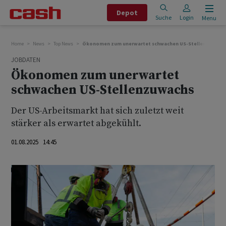
Depot
Suche
Login
Menu
Home
News
Top News
Ökonomen zum unerwartet schwachen US-Stellenzuwach
JOBDATEN
Ökonomen zum unerwartet
schwachen US-Stellenzuwachs
Der US-Arbeitsmarkt hat sich zuletzt weit
stärker als erwartet abgekühlt.
01.08.2025 14:45