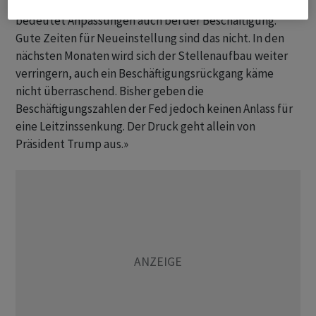
werden sich an die neuen Gegebenheiten anpassen. Das
bedeutet Anpassungen auch bei der Beschäftigung.
Gute Zeiten für Neueinstellung sind das nicht. In den
nächsten Monaten wird sich der Stellenaufbau weiter
verringern, auch ein Beschäftigungsrückgang käme
nicht überraschend. Bisher geben die
Beschäftigungszahlen der Fed jedoch keinen Anlass für
eine Leitzinssenkung. Der Druck geht allein von
Präsident Trump aus.»