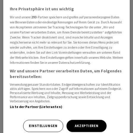
Ihre Privatsphäre ist uns wichtig
Wir und unsere
293
-Partner speichern und greifen auf personenbezogene Daten
wie Browserdaten oder eindeutige Kennungen auf Ihrem Gerät zu. Durch Auswahl
Im Juli kamen nur noch 73.000 neue Jobs ausserhalb der
von Akzeptieren aktivieren Sie Tracking-Technologien für die unter „Wir und
Landwirtschaft hinzu, wie aus dem am Freitag
unsere Partner verarbeiten Daten, um Ihnen Dienste bereitzustellen“ aufgeführten
veröffentlichten Bericht der Regierung hervorgeht. Von
Zwecke. Wenn Tracker deaktiviert sind, sind manche Inhalte und Anzeigen
möglicherweise nicht mehr so relevant für Sie. Sie können dieses Menü jederzeit
Reuters befragte Ökonomen hatten einen Zuwachs von
wieder aufrufen, um Ihre Einstellungen zu ändern oder Ihre Einwilligung zu
110.000 neuen Stellen erwartet. In ersten Reaktionen
widerrufen, indem Sie auf den Link Voreinstellungen verwalten am unteren Rand
der Webseite klicken. Ihre Einstellungen gelten innerhalb unseres Website. Weitere
hiess es:
Informationen finden Sie in unserer Datenschutzerklärung.
Wir und unsere Partner verarbeiten Daten, um Folgendes
BASTIAN HEPPERLE, HAUCK AUFHÄUSER LAMPE:
bereitzustellen:
Verwendung genauer Standortdaten. Endgeräteeigenschaften zur Identifikation
«Die nachlassende Beschäftigungsdynamik und etwas
aktiv abfragen. Speichern von oder Zugriff auf Informationen auf einem Endgerät.
Personalisierte Werbung und Inhalte, Messung von Werbeleistung und der
höhere Arbeitslosenquote bereiten noch nicht allzu
Performance von Inhalten, Zielgruppenforschung sowie Entwicklung und
Verbesserung von Angeboten.
grosse Sorge. Bei den Unternehmen ist die zollbedingte
Liste der Partner (Lieferanten)
Unsicherheit zuletzt etwas zurückgegangen. Klare
Sicht besteht aber weiterhin nicht. Die Belastungen aus
EINSTELLUNGEN
AKZEPTIEREN
den höheren US-Zöllen sind beachtlich. Unternehmen