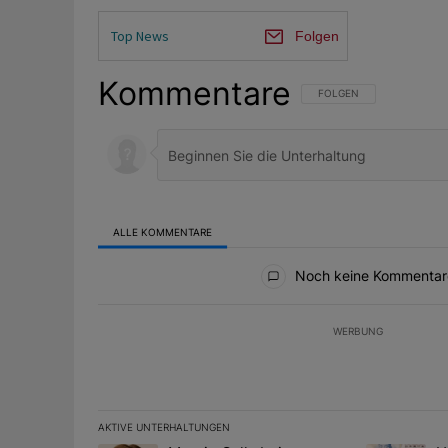
Top News
Folgen
Kommentare
FOLGE DIESER UNTERHAL
FOLGEN
ALLE KOMMENTARE
Alle Kommentare
Noch keine Kommentar
WERBUNG
AKTIVE UNTERHALTUNGEN
Das Folgende ist eine Liste der am meisten kommentier