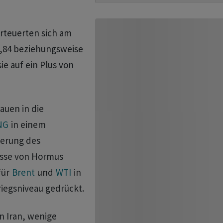
rteuerten sich am
8,84 beziehungsweise
ie auf ein Plus von
uen in ‌die
NG
in einem
ierung des
asse von Hormus
für
Brent
und
WTI
in
iegsniveau gedrückt.
en Iran, wenige