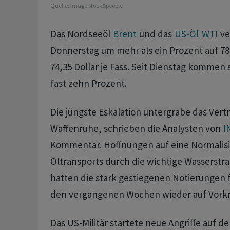
Quelle:
imago stock&people
Das Nordseeöl
Brent
und ‌das ⁠
US-Öl
WTI
ve
Donnerstag um mehr als ein Prozent auf ⁠7
74,35 Dollar je Fass. Seit Dienstag kommen s
fast ‌zehn Prozent.
Die jüngste Eskalation untergrabe das Vertra
Waffenruhe, schrieben die Analysten ​von
I
Kommentar. Hoffnungen auf eine Normalis
Öltransports durch die wichtige Wasserstr
hatten die stark gestiegenen Notierungen 
den vergangenen Wochen wieder auf Vorkr
Das US-Militär startete neue ‌Angriffe auf d