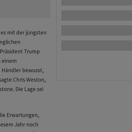
es mit der jüngsten
änglichen
Präsident Trump
zu einem
 Händler bewusst, ​
 sagte Chris Weston,
one. Die ‌Lage sei
die Erwartungen,
iesem ‌Jahr noch