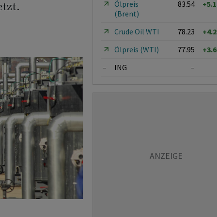
Ölpreis
83.54
+5.
tzt.
(Brent)
Crude Oil WTI
78.23
+4.
Ölpreis (WTI)
77.95
+3.
–
ING
–