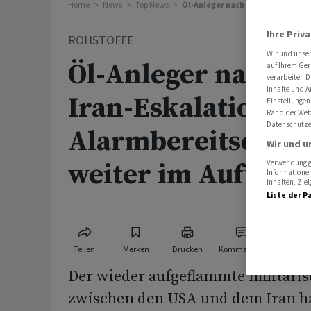
Home
News
Top News
Öl-Anleger nach erneuter Iran-Es
Ihre Priv
ROHSTOFFE
Wir und unse
Öl-Anleger nach e
auf Ihrem Ger
verarbeiten D
Inhalte und A
Iran-Eskalation in
Einstellungen
Rand der Webs
Datenschutze
Alarmbereitschaft 
Wir und u
weiter im Aufwind
Verwendung ge
Informationen
Inhalten, Zi
Liste der P
Teilen
Merken
Drucken
Kommentare
Der wieder aufgeflammte militäris
zwischen den USA und dem Iran h