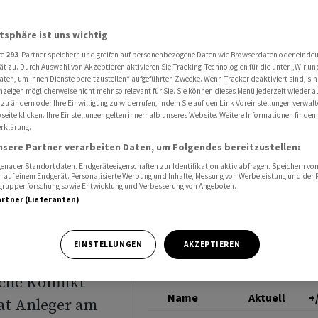
kalation in Alarmbereitschaft - Preise weiter im Aufwind
ROHÖL (BRENT)
atsphäre ist uns wichtig
re
293
-Partner speichern und greifen auf personenbezogene Daten wie Browserdaten oder einde
rneuter
ät zu. Durch Auswahl von Akzeptieren aktivieren Sie Tracking-Technologien für die unter „Wir un
aten, um Ihnen Dienste bereitzustellen“ aufgeführten Zwecke. Wenn Tracker deaktiviert sind, s
nzeigen möglicherweise nicht mehr so relevant für Sie. Sie können dieses Menü jederzeit wieder a
 zu ändern oder Ihre Einwilligung zu widerrufen, indem Sie auf den Link Voreinstellungen verwal
eite klicken. Ihre Einstellungen gelten innerhalb unseres Website. Weitere Informationen finden 
rklärung.
- Preise
nsere Partner verarbeiten Daten, um Folgendes bereitzustellen:
nauer Standortdaten. Endgeräteeigenschaften zur Identifikation aktiv abfragen. Speichern von 
 auf einem Endgerät. Personalisierte Werbung und Inhalte, Messung von Werbeleistung und der
elgruppenforschung sowie Entwicklung und Verbesserung von Angeboten.
artner (Lieferanten)
EINSTELLUNGEN
AKZEPTIEREN
che Konflikt
Name
Aktuell
+
at Anleger am