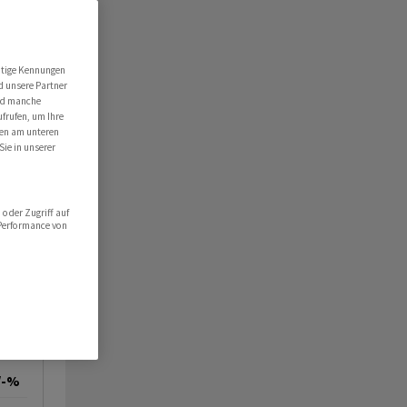
utige Kennungen
d unsere Partner
ind manche
ufrufen, um Ihre
ten am unteren
Sie in unserer
oder Zugriff auf
 Performance von
/-%