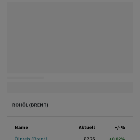
ROHÖL (BRENT)
Name
Aktuell
+/-%
Ölpreis (Brent)
82.26
+0.02%