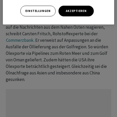
Donald Trumps Bemühungen zur Beendigung des Iran-
Kriegs zu untergraben.
EINSTELLUNGEN
AKZEPTIEREN
Insgesamt würden die Ölpreise aber nur noch verhalten
auf die Nachrichten aus dem Nahen Osten reagieren,
schreibt Carsten Fritsch, Rohstoffexperte bei der
Commerzbank
. Er verweist auf Anpassungen an die
Ausfälle der Öllieferung aus der Golfregion. So würden
Ölexporte via Pipelines zum Roten Meer und zum Golf
von Oman geliefert. Zudem hätten die USA ihre
Ölexporte beträchtlich gesteigert. Gleichzeitig sei die
Ölnachfrage aus Asien und insbesondere aus China
gesunken.