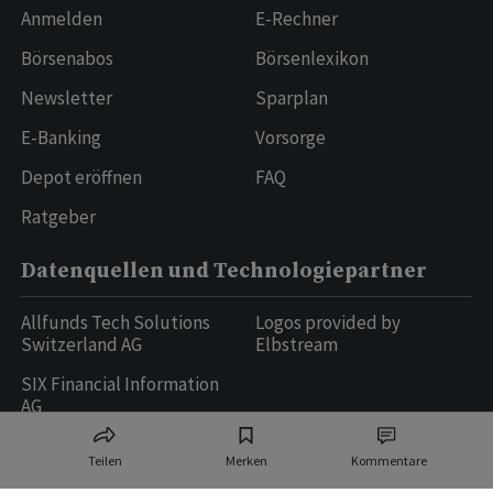
Anmelden
E-Rechner
Börsenabos
Börsenlexikon
Newsletter
Sparplan
E-Banking
Vorsorge
Depot eröffnen
FAQ
Ratgeber
Datenquellen und Technologiepartner
Allfunds Tech Solutions
Logos provided by
Switzerland AG
Elbstream
SIX Financial Information
AG
Teilen
Merken
Kommentare
Ringier AG | Ringier Medien Schweiz