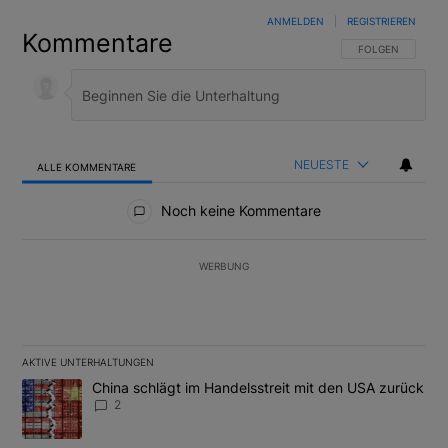
ANMELDEN
|
REGISTRIEREN
Kommentare
FOLGE DIESER U
FOLGEN
NEUESTE
ALLE KOMMENTARE
Alle Kommentare
Noch keine Kommentare
WERBUNG
AKTIVE UNTERHALTUNGEN
Das Folgende ist eine Liste der am meisten kommentierten Artikel
Ein Trendartikel mit dem Titel "China schlägt im Handelsstreit m
China schlägt im Handelsstreit mit den USA zurück
2