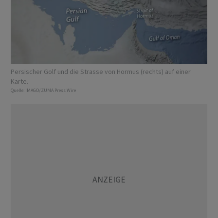
Persischer Golf und die Strasse von Hormus (rechts) auf einer
Karte.
Quelle:
IMAGO/ZUMA Press Wire