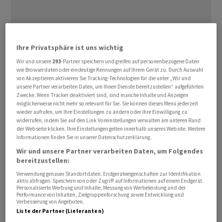
Ihre Privatsphäre ist uns wichtig
Ein Barrel (159 Liter)
Rohöl
der Nordseesorte
Brent
zur
Wir und unsere
293
-Partner speichern und greifen auf personenbezogene Daten
Lieferung im August kostete zuletzt 91,88 US-Dollar.
wie Browserdaten oder eindeutige Kennungen auf Ihrem Gerät zu. Durch Auswahl
Damit fiel der Preis der globalen Referenzsorte um 2,51
von Akzeptieren aktivieren Sie Tracking-Technologien für die unter „Wir und
unsere Partner verarbeiten Daten, um Ihnen Dienste bereitzustellen“ aufgeführten
Prozent. Am Montag war der Ölpreis wegen der
Zwecke. Wenn Tracker deaktiviert sind, sind manche Inhalte und Anzeigen
Eskalation im Iran-Krieg zunächst auf etwas mehr als 98
möglicherweise nicht mehr so relevant für Sie. Sie können dieses Menü jederzeit
Dollar gestiegen. Am Dienstag schmolzen die Gewinne
wieder aufrufen, um Ihre Einstellungen zu ändern oder Ihre Einwilligung zu
widerrufen, indem Sie auf den Link Voreinstellungen verwalten am unteren Rand
wegen positiv aufgenommener Nachrichten aus der
der Webseite klicken. Ihre Einstellungen gelten innerhalb unseres Website. Weitere
Region ab.
Informationen finden Sie in unserer Datenschutzerklärung.
Wir und unsere Partner verarbeiten Daten, um Folgendes
bereitzustellen:
Iran und Israel haben ihre wechselseitigen Angriffe
vorerst eingestellt. Beide Seiten drohten jedoch im Fall
Verwendung genauer Standortdaten. Endgeräteeigenschaften zur Identifikation
aktiv abfragen. Speichern von oder Zugriff auf Informationen auf einem Endgerät.
von Verstössen gegen ihre jeweiligen Bedingungen mit
Personalisierte Werbung und Inhalte, Messung von Werbeleistung und der
Performance von Inhalten, Zielgruppenforschung sowie Entwicklung und
noch härteren Kämpfen. Die ersten gegenseitigen
Verbesserung von Angeboten.
Angriffe seit zwei Monaten drohten, US-Präsident
Liste der Partner (Lieferanten)