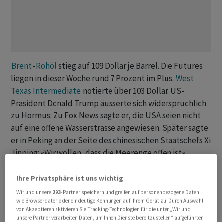
Brent
-
Rohöl
stieg auf 109 Dollar je Barrel. Die Futures
liegen in dieser Woche rund 7 Prozent im Plus.
West
Texas Intermediate
notierte über 103 Dollar. US-
Präsident Donald Trump äusserte sich widersprüchlich
zu Hormus: Zu Fox News sagte er, die USA seien nicht
auf eine offene Wasserstrasse angewiesen. Später sagte
er in Peking an der Seite des chinesischen Staatschefs Xi
Jinping: «Wir wollen, dass die Meerenge offen ist».
Der Krieg hat die weltweiten Ölbestände in
Ihre Privatsphäre ist uns wichtig
Rekordtempo sinken lassen. Der Markt werde bis
Wir und unsere
293
-Partner speichern und greifen auf personenbezogene Daten
Oktober «stark unterversorgt» bleiben, selbst wenn die
wie Browserdaten oder eindeutige Kennungen auf Ihrem Gerät zu. Durch Auswahl
von Akzeptieren aktivieren Sie Tracking-Technologien für die unter „Wir und
Kampfhandlungen im kommenden Monat endeten,
unsere Partner verarbeiten Daten, um Ihnen Dienste bereitzustellen“ aufgeführten