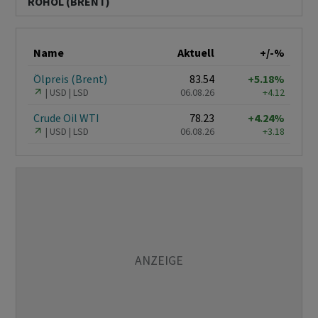
ROHÖL (BRENT)
Name
Aktuell
+/-%
Ölpreis (Brent)
83.54
+5.18%
USD
LSD
06.08.26
+4.12
Crude Oil WTI
78.23
+4.24%
USD
LSD
06.08.26
+3.18