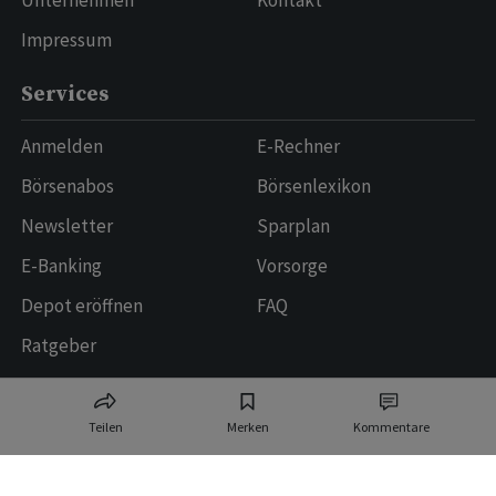
Unternehmen
Kontakt
Impressum
Services
Anmelden
E-Rechner
Börsenabos
Börsenlexikon
Newsletter
Sparplan
E-Banking
Vorsorge
Depot eröffnen
FAQ
Ratgeber
Datenquellen und Technologiepartner
Teilen
Merken
Kommentare
Allfunds Tech Solutions
Logos provided by
Switzerland AG
Elbstream