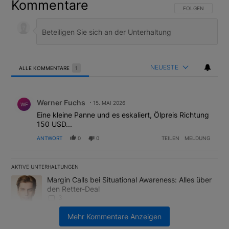
Kommentare
Futures
Folgen
FOLGE DIESER U
FOLGEN
Gen
Folgen
US
Folgen
NEUESTE
ALLE KOMMENTARE
1
Alle Kommentare
Kommentar von Werner Fuchs.
World
Folgen
Werner Fuchs
15. MAI 2026
WF
Eine kleine Panne und es eskaliert, Ölpreis Richtung
150 USD...
Top News
Folgen
ANTWORT
0
0
TEILEN
MELDUNG
AKTIVE UNTERHALTUNGEN
Das Folgende ist eine Liste der am meisten kommentierten Artikel
Ein Trendartikel mit dem Titel "Margin Calls bei Situational Awar
Margin Calls bei Situational Awareness: Alles über
den Retter-Deal
3
Mehr Kommentare Anzeigen
Ein Trendartikel mit dem Titel "US-Finanzministerium bereitet Ban
US-Finanzministerium bereitet Banken laut Insider
auf eventuelle Yen-Intervention vor