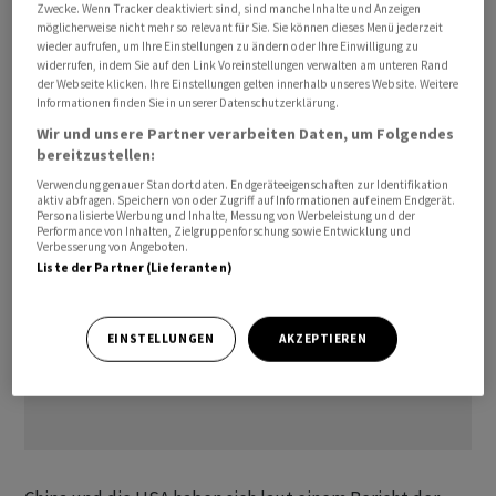
erklärte die Internationale Energieagentur in dieser
Zwecke. Wenn Tracker deaktiviert sind, sind manche Inhalte und Anzeigen
möglicherweise nicht mehr so relevant für Sie. Sie können dieses Menü jederzeit
Woche. Am Dienstag unterstrichen US-Daten, wie der
wieder aufrufen, um Ihre Einstellungen zu ändern oder Ihre Einwilligung zu
Konflikt die Inflation neu anheizt und den
widerrufen, indem Sie auf den Link Voreinstellungen verwalten am unteren Rand
der Webseite klicken. Ihre Einstellungen gelten innerhalb unseres Website. Weitere
innenpolitischen Druck auf Trump vor den
Informationen finden Sie in unserer Datenschutzerklärung.
Zwischenwahlen im November erhöht.
Wir und unsere Partner verarbeiten Daten, um Folgendes
bereitzustellen:
Verwendung genauer Standortdaten. Endgeräteeigenschaften zur Identifikation
aktiv abfragen. Speichern von oder Zugriff auf Informationen auf einem Endgerät.
Personalisierte Werbung und Inhalte, Messung von Werbeleistung und der
Performance von Inhalten, Zielgruppenforschung sowie Entwicklung und
Verbesserung von Angeboten.
Liste der Partner (Lieferanten)
EINSTELLUNGEN
AKZEPTIEREN