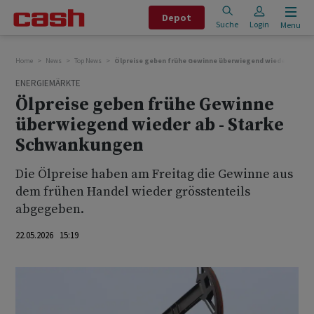
Depot
Suche
Login
Menu
Home
News
Top News
Ölpreise geben frühe Gewinne überwiegend wieder ab - S
ENERGIEMÄRKTE
Ölpreise geben frühe Gewinne
überwiegend wieder ab - Starke
Schwankungen
Die Ölpreise haben am Freitag die Gewinne aus
dem frühen Handel wieder grösstenteils
abgegeben.
22.05.2026 15:19