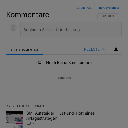
ANMELDEN
|
REGISTRIEREN
Kommentare
FOLGE DIESER U
FOLGEN
NEUESTE
ALLE KOMMENTARE
Alle Kommentare
Noch keine Kommentare
WERBUNG
AKTIVE UNTERHALTUNGEN
Das Folgende ist eine Liste der am meisten kommentierten Artikel
Ein Trendartikel mit dem Titel "SMI-Aufsteiger: Hüst-und-Hott e
SMI-Aufsteiger: Hüst-und-Hott eines
Anlagestrategen
2