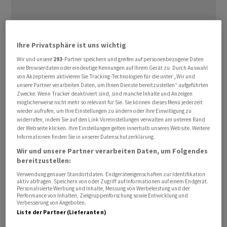
Ihre Privatsphäre ist uns wichtig
Der Preis für ein Barrel (159 Liter) der globalen
Wir und unsere
293
-Partner speichern und greifen auf personenbezogene Daten
wie Browserdaten oder eindeutige Kennungen auf Ihrem Gerät zu. Durch Auswahl
Referenzsorte
Brent
zur Lieferung im Juli legte zuletzt
von Akzeptieren aktivieren Sie Tracking-Technologien für die unter „Wir und
nur noch um fast ein Prozent auf 103,36 US-
unsere Partner verarbeiten Daten, um Ihnen Dienste bereitzustellen“ aufgeführten
Dollar. Zuvor war die Notierung zeitweise bis auf ein
Zwecke. Wenn Tracker deaktiviert sind, sind manche Inhalte und Anzeigen
möglicherweise nicht mehr so relevant für Sie. Sie können dieses Menü jederzeit
Tageshoch bei 106,68 Dollar gestiegen, bevor eine
wieder aufrufen, um Ihre Einstellungen zu ändern oder Ihre Einwilligung zu
Gegenbewegung einsetzte.
widerrufen, indem Sie auf den Link Voreinstellungen verwalten am unteren Rand
der Webseite klicken. Ihre Einstellungen gelten innerhalb unseres Website. Weitere
Informationen finden Sie in unserer Datenschutzerklärung.
Hintergrund der zum Teil kräftigen Preisschwankungen
Wir und unsere Partner verarbeiten Daten, um Folgendes
am Ölmarkt im Verlauf der Handelswoche sind
bereitzustellen:
Bemühungen für ein Ende des Iran-Kriegs und einer
Verwendung genauer Standortdaten. Endgeräteeigenschaften zur Identifikation
aktiv abfragen. Speichern von oder Zugriff auf Informationen auf einem Endgerät.
damit verbundenen Öffnung der für den Ölhandel
Personalisierte Werbung und Inhalte, Messung von Werbeleistung und der
wichtigen Strasse von Hormus.
Performance von Inhalten, Zielgruppenforschung sowie Entwicklung und
Verbesserung von Angeboten.
Liste der Partner (Lieferanten)
Jüngste Aussagen aus den USA und dem Iran waren