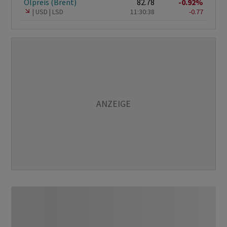
Ölpreis (Brent)
82.78
-0.92%
USD
LSD
11:30:38
-0.77