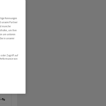
utige Kennungen
d unsere Partner
ind manche
ufrufen, um Ihre
ten am unteren
Sie in unserer
oder Zugriff auf
 Performance von
/-%