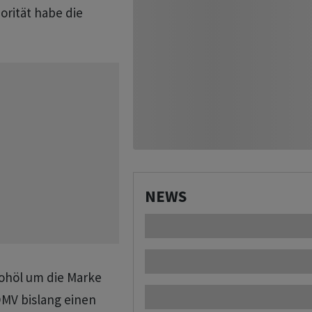
rität habe die
NEWS
Rohöl um die Marke
 OMV bislang einen