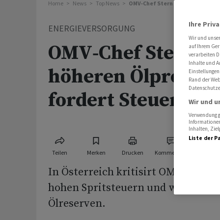
Home
News
Top News
OMV‑Chef Stern warnt vor höher
Ihre Priv
ENERGIEVERSORGUNG
Wir und unse
OMV‑Chef Stern wa
auf Ihrem Ger
verarbeiten D
Inhalte und A
höheren Ölpreisen
Einstellungen
Rand der Webs
Datenschutze
fordert Steuersen
Wir und u
Verwendung ge
Informationen
Inhalten, Zi
Liste der P
Teilen
Merken
Drucken
Kommentare
In Österreich kritisirt OMV-Chef A
hohen Spritsteuern und warnt vo
Ölreserven.