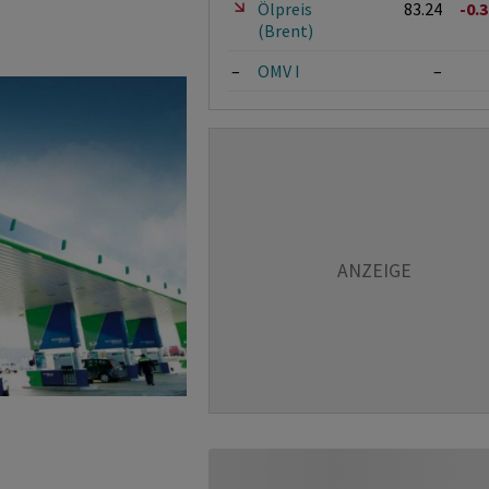
Ölpreis
83.24
-0.
(Brent)
–
OMV I
–