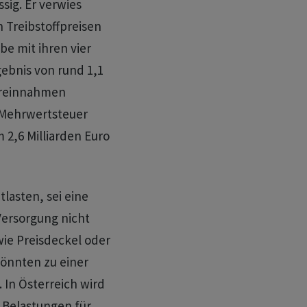
sig. Er verwies
n Treibstoffpreisen
be mit ihren vier
gebnis von rund 1,1
uereinnahmen
d Mehrwertsteuer
 2,6 Milliarden Euro
asten, ‌sei eine
Versorgung nicht
 wie Preisdeckel oder
önnten zu einer
In Österreich ‌wird
e Belastungen für