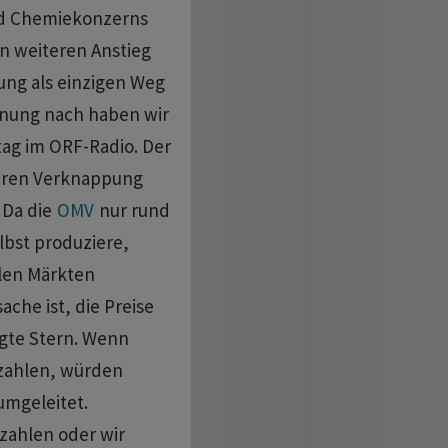
nd Chemiekonzerns
en weiteren Anstieg
ng als einzigen Weg
nung ‌nach haben ⁠wir
ag im ORF-Radio. Der
baren Verknappung
 Da die
OMV
nur rund
lbst produziere,
alen Märkten
che ist, die Preise
agte Stern. Wenn ​
u zahlen, würden
umgeleitet.
zahlen oder wir