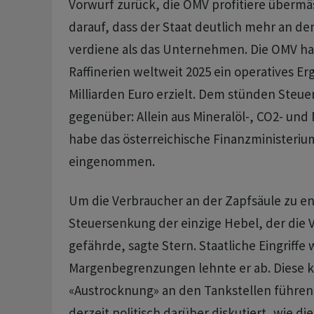
Vorwurf zurück, die OMV profitiere übermäs
darauf, dass der Staat deutlich mehr an de
verdiene ​als das ​Unternehmen. Die OMV ha
Raffinerien weltweit 2025 ⁠ein operatives Er
Milliarden Euro erzielt. Dem stünden ​Ste
gegenüber: Allein aus Mineralöl-, ⁠CO2- un
habe das österreichische Finanzministerium
eingenommen.
Um die Verbraucher an der Zapfsäule zu entl
Steuersenkung der einzige Hebel, der die 
gefährde, sagte Stern. Staatliche Eingriffe
Margenbegrenzungen lehnte er ab. Diese k
«Austrocknung» an den Tankstellen führen. 
derzeit politisch darüber diskutiert, wie di