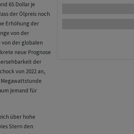
nd 65 Dollar je
dass der Ölpreis noch
ine Erhöhung der
änge von der
e von der globalen
nkrete neue Prognose
hersehbarkeit der
sschock von 2022 an,
 je Megawattstunde
‌kaum jemand für
reich über hohe
ies Stern den