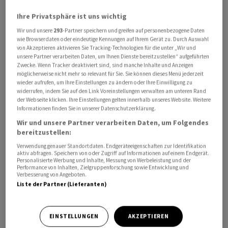
Ihre Privatsphäre ist uns wichtig
Wir und unsere
293
-Partner speichern und greifen auf personenbezogene Daten
wie Browserdaten oder eindeutige Kennungen auf Ihrem Gerät zu. Durch Auswahl
Dank der neuen Anlage mit 32 Robotern soll die globale
von Akzeptieren aktivieren Sie Tracking-Technologien für die unter „Wir und
Produktionskapazität der Technologie im Jahr 2026 um
unsere Partner verarbeiten Daten, um Ihnen Dienste bereitzustellen“ aufgeführten
Zwecke. Wenn Tracker deaktiviert sind, sind manche Inhalte und Anzeigen
das 30-Fache erhöht werden, wie das Unternehmen am
möglicherweise nicht mehr so relevant für Sie. Sie können dieses Menü jederzeit
Mittwoch mitteilt. Bereits im Juli 2025 hatte
On
eine
wieder aufrufen, um Ihre Einstellungen zu ändern oder Ihre Einwilligung zu
widerrufen, indem Sie auf den Link Voreinstellungen verwalten am unteren Rand
erste LightSpray-Fabrik in Zürich mit vier Robotern in
der Webseite klicken. Ihre Einstellungen gelten innerhalb unseres Website. Weitere
Betrieb genommen.
Informationen finden Sie in unserer Datenschutzerklärung.
Wir und unsere Partner verarbeiten Daten, um Folgendes
Mit der Expansion werde die Skalierung der
bereitzustellen:
automatisierten Schuhproduktion vorangetrieben, so
Verwendung genauer Standortdaten. Endgeräteeigenschaften zur Identifikation
aktiv abfragen. Speichern von oder Zugriff auf Informationen auf einem Endgerät.
die Meldung. Der neue Standort nahe der Stadt Busan
Personalisierte Werbung und Inhalte, Messung von Werbeleistung und der
Performance von Inhalten, Zielgruppenforschung sowie Entwicklung und
soll zudem Erkenntnisse für den geplanten globalen
Verbesserung von Angeboten.
Ausbau liefern.
Liste der Partner (Lieferanten)
Die LightSpray-Technologie ist eine von
On
entwickelte
EINSTELLUNGEN
AKZEPTIEREN
Fertigungstechnologie zur Herstellung von