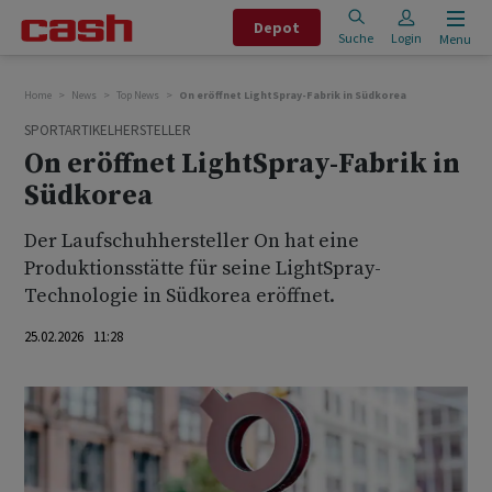
Depot
Suche
Login
Menu
Home
News
Top News
On eröffnet LightSpray-Fabrik in Südkorea
SPORTARTIKELHERSTELLER
On eröffnet LightSpray-Fabrik in
Südkorea
Der Laufschuhhersteller On hat eine
Produktionsstätte für seine LightSpray-
Technologie in Südkorea eröffnet.
25.02.2026 11:28