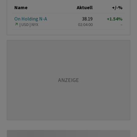
Name
Aktuell
+/-%
On Holding N-A
38.19
+1.54%
USD
NYX
02:04:00
–