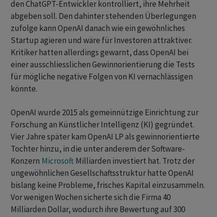
den ChatGPT-Entwickler kontrolliert, ihre Mehrheit
abgeben soll. Den dahinter stehenden Überlegungen
zufolge kann OpenAI danach wie ein gewöhnliches
Startup agieren und wäre für Investoren attraktiver.
Kritiker hatten allerdings gewarnt, dass OpenAI bei
einer ausschliesslichen Gewinnorientierung die Tests
für mögliche negative Folgen von KI vernachlässigen
könnte.
OpenAI wurde 2015 als gemeinnützige Einrichtung zur
Forschung an Künstlicher Intelligenz (KI) gegründet.
Vier Jahre später kam OpenAI LP als gewinnorientierte
Tochter hinzu, in die unter anderem der Software-
Konzern
Microsoft
Milliarden investiert hat. Trotz der
ungewöhnlichen Gesellschaftsstruktur hatte OpenAI
bislang keine Probleme, frisches Kapital einzusammeln.
Vor wenigen Wochen sicherte sich die Firma 40
Milliarden Dollar, wodurch ihre Bewertung auf 300