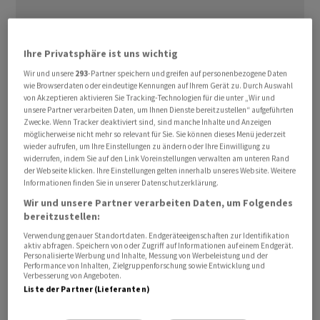
Ihre Privatsphäre ist uns wichtig
Wir und unsere
293
-Partner speichern und greifen auf personenbezogene Daten
Nach monatelangen Vorbereitungen gibt OpenAI die
wie Browserdaten oder eindeutige Kennungen auf Ihrem Gerät zu. Durch Auswahl
Pläne für eine Transformation in ein rein kommerzielles
von Akzeptieren aktivieren Sie Tracking-Technologien für die unter „Wir und
unsere Partner verarbeiten Daten, um Ihnen Dienste bereitzustellen“ aufgeführten
Startup auf. Der ChatGPT-Entwickler sei als
Zwecke. Wenn Tracker deaktiviert sind, sind manche Inhalte und Anzeigen
gemeinnützige Organisation gegründet worden und
möglicherweise nicht mehr so relevant für Sie. Sie können dieses Menü jederzeit
wieder aufrufen, um Ihre Einstellungen zu ändern oder Ihre Einwilligung zu
werde aktuell von einer gemeinnützigen Organisation
widerrufen, indem Sie auf den Link Voreinstellungen verwalten am unteren Rand
kontrolliert, schrieb Mitgründer und Chef Sam Altman
der Webseite klicken. Ihre Einstellungen gelten innerhalb unseres Website. Weitere
Informationen finden Sie in unserer Datenschutzerklärung.
am Montag in einem Brief an die Beschäftigten. An dieser
Wir und unsere Partner verarbeiten Daten, um Folgendes
Struktur werde sich nichts ändern. «Wir haben die
bereitzustellen:
Entscheidung getroffen, nachdem wir mit führenden
Verwendung genauer Standortdaten. Endgeräteeigenschaften zur Identifikation
Vertretern der Zivilgesellschaft sowie mit den
aktiv abfragen. Speichern von oder Zugriff auf Informationen auf einem Endgerät.
Personalisierte Werbung und Inhalte, Messung von Werbeleistung und der
Generalstaatsanwälten der US-Bundesstaaten
Performance von Inhalten, Zielgruppenforschung sowie Entwicklung und
Delaware und Kalifornien einen Dialog geführt haben.»
Verbesserung von Angeboten.
Liste der Partner (Lieferanten)
Der gewinnorientierte Teil von OpenAI solle in eine
sogenannte Public Benefit Corporation (PBC)