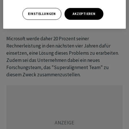
könnten noch in diesem Jahrzehnt verwirklicht werden.
Der Mensch werde bessere Techniken benötigen als
EINSTELLUNGEN
AKZEPTIEREN
zurzeit zur Verfügung stehen, um superintelligente KI
zu kontrollieren.
Microsoft werde daher 20 Prozent seiner
Rechnerleistung in den nächsten vier Jahren dafür
einsetzen, eine Lösung dieses Problems zu erarbeiten.
Zudem sei das Unternehmen dabei ein neues
Forschungsteam, das "Superalignment Team" zu
diesem Zweck zusammenzustellen.