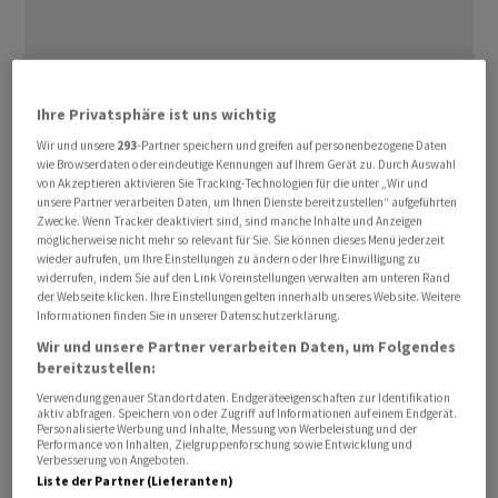
Ihre Privatsphäre ist uns wichtig
Wir und unsere
293
-Partner speichern und greifen auf personenbezogene Daten
wie Browserdaten oder eindeutige Kennungen auf Ihrem Gerät zu. Durch Auswahl
"Die enorme Macht der 'Superintelligenz' könnte zu
von Akzeptieren aktivieren Sie Tracking-Technologien für die unter „Wir und
einer Entmachtung der Menschheit oder sogar zum
unsere Partner verarbeiten Daten, um Ihnen Dienste bereitzustellen“ aufgeführten
Zwecke. Wenn Tracker deaktiviert sind, sind manche Inhalte und Anzeigen
Aussterben der Menschheit führen", schrieben OpenAI-
möglicherweise nicht mehr so relevant für Sie. Sie können dieses Menü jederzeit
Mitgründer Ilya Sutskever und der Leiter der OpenAI-
wieder aufrufen, um Ihre Einstellungen zu ändern oder Ihre Einwilligung zu
widerrufen, indem Sie auf den Link Voreinstellungen verwalten am unteren Rand
Abteilung für zukünftige Ausrichtung Jan Leike in einem
der Webseite klicken. Ihre Einstellungen gelten innerhalb unseres Website. Weitere
Blog-Beitrag. "Derzeit haben wir keine Möglichkeit, eine
Informationen finden Sie in unserer Datenschutzerklärung.
potenziell superintelligente KI zu steuern oder zu
Wir und unsere Partner verarbeiten Daten, um Folgendes
bereitzustellen:
kontrollieren und zu verhindern, dass sie eigene Wege
geht."
Verwendung genauer Standortdaten. Endgeräteeigenschaften zur Identifikation
aktiv abfragen. Speichern von oder Zugriff auf Informationen auf einem Endgerät.
Personalisierte Werbung und Inhalte, Messung von Werbeleistung und der
Performance von Inhalten, Zielgruppenforschung sowie Entwicklung und
Die Autoren des Blogs sagten voraus, superintelligente
Verbesserung von Angeboten.
KI-Systeme, die intelligenter seien als Menschen,
Liste der Partner (Lieferanten)