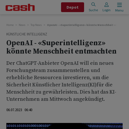
Depot
Suche
Login
Menu
Home
News
Top News
OpenAI - «Superintelligenz» könnte Menschheit entmacht
KÜNSTLICHE INTELLIGENZ
OpenAI - «Superintelligenz»
könnte Menschheit entmachten
Der ChatGPT-Anbieter OpenAI will ein neues
Forschungsteam zusammenstellen und
erhebliche Ressourcen investieren, um die
Sicherheit Künstlicher Intelligenz(KI)für die
Menschheit zu gewährleisten. Dies hat das KI-
Unternehmen am Mittwoch angekündigt.
06.07.2023 06:40