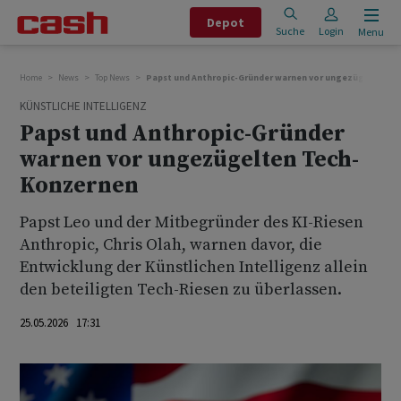
Depot
Suche
Login
Menu
Home
News
Top News
Papst und Anthropic-Gründer warnen vor ungezügelten T
KÜNSTLICHE INTELLIGENZ
Papst und Anthropic-Gründer
warnen vor ungezügelten Tech-
Konzernen
Papst Leo und der Mitbegründer des KI-Riesen
Anthropic, Chris Olah, warnen davor, die
Entwicklung der Künstlichen Intelligenz allein
den beteiligten ‌Tech-Riesen ⁠zu überlassen.
25.05.2026 17:31