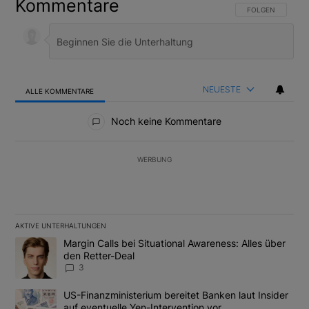
Kommentare
FOLGE DIESER U
FOLGEN
NEUESTE
ALLE KOMMENTARE
Alle Kommentare
Noch keine Kommentare
WERBUNG
AKTIVE UNTERHALTUNGEN
Das Folgende ist eine Liste der am meisten kommentierten Artikel
Ein Trendartikel mit dem Titel "Margin Calls bei Situational Awar
Margin Calls bei Situational Awareness: Alles über
den Retter-Deal
3
Ein Trendartikel mit dem Titel "US-Finanzministerium bereitet Ban
US-Finanzministerium bereitet Banken laut Insider
auf eventuelle Yen-Intervention vor