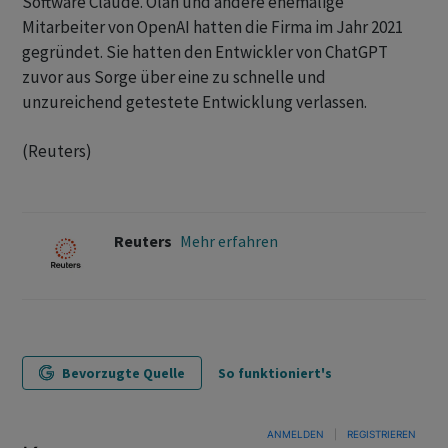
Software Claude. Olah und andere ehemalige
Mitarbeiter von OpenAI hatten die Firma im ‌Jahr 2021
gegründet. Sie hatten den Entwickler von ChatGPT ​
zuvor aus Sorge über eine zu schnelle und
unzureichend getestete Entwicklung verlassen.
(Reuters)
Reuters
Mehr erfahren
Bevorzugte Quelle
So funktioniert's
ANMELDEN
|
REGISTRIEREN