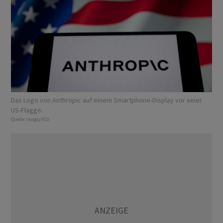
Das Logo von Anthropic auf einem Smartphone-Display vor einer
US-Flagge.
Quelle:
imago/VCG