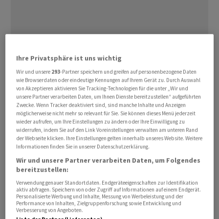
Ihre Privatsphäre ist uns wichtig
Wir und unsere
293
-Partner speichern und greifen auf personenbezogene Daten
Olah forderte bei der Vorstellung der ersten Enzyklika
wie Browserdaten oder eindeutige Kennungen auf Ihrem Gerät zu. Durch Auswahl
von Papst ⁠Leo am Montag im Vatikan,
von Akzeptieren aktivieren Sie Tracking-Technologien für die unter „Wir und
unsere Partner verarbeiten Daten, um Ihnen Dienste bereitzustellen“ aufgeführten
Religionsvertreter, Regierungen und die
Zwecke. Wenn Tracker deaktiviert sind, sind manche Inhalte und Anzeigen
Zivilgesellschaft müssten stärker an der Kontrolle ‌der
möglicherweise nicht mehr so relevant für Sie. Sie können dieses Menü jederzeit
wieder aufrufen, um Ihre Einstellungen zu ändern oder Ihre Einwilligung zu
neuen Technik beteiligt werden. Es bestehe die ‌reale
widerrufen, indem Sie auf den Link Voreinstellungen verwalten am unteren Rand
Möglichkeit, dass KI menschliche Arbeit in ​sehr grossem
der Webseite klicken. Ihre Einstellungen gelten innerhalb unseres Website. Weitere
Informationen finden Sie in unserer Datenschutzerklärung.
Massstab verdrängen werde, warnte Olah.
Wir und unsere Partner verarbeiten Daten, um Folgendes
bereitzustellen:
Technologiekonzerne stünden unter starkem
Verwendung genauer Standortdaten. Endgeräteeigenschaften zur Identifikation
kommerziellen und geopolitischen Druck. Dieser könne
aktiv abfragen. Speichern von oder Zugriff auf Informationen auf einem Endgerät.
Personalisierte Werbung und Inhalte, Messung von Werbeleistung und der
im Widerspruch zu den Interessen der Gesellschaft
Performance von Inhalten, Zielgruppenforschung sowie Entwicklung und
stehen. Daher sei eine Überprüfung von aussen
Verbesserung von Angeboten.