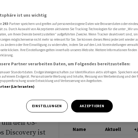
Warner - «Intensive Prüfung der Fusion»
NETFLIX
atsphäre ist uns wichtig
re
293
-Partner speichern und greifen auf personenbezogene Daten wie Browserdaten oder einde
t
ät zu. Durch Auswahl von Akzeptieren aktivieren Sie Tracking-Technologien für die unter „Wir un
aten, um Ihnen Dienste bereitzustellen“ aufgeführten Zwecke. Wenn Tracker deaktiviert sind, s
nzeigen möglicherweise nicht mehr so relevant für Sie. Sie können dieses Menü jederzeit wieder a
ner -
 zu ändern oder Ihre Einwilligung zu widerrufen, indem Sie auf den Link Voreinstellungen verwal
eite klicken. Ihre Einstellungen gelten innerhalb unseres Website. Weitere Informationen finden 
rklärung.
g der
nsere Partner verarbeiten Daten, um Folgendes bereitzustellen:
nauer Standortdaten. Endgeräteeigenschaften zur Identifikation aktiv abfragen. Speichern von 
 auf einem Endgerät. Personalisierte Werbung und Inhalte, Messung von Werbeleistung und der
elgruppenforschung sowie Entwicklung und Verbesserung von Angeboten.
artner (Lieferanten)
EINSTELLUNGEN
AKZEPTIEREN
 um den US-
Name
Aktuell
+
 Discovery ist