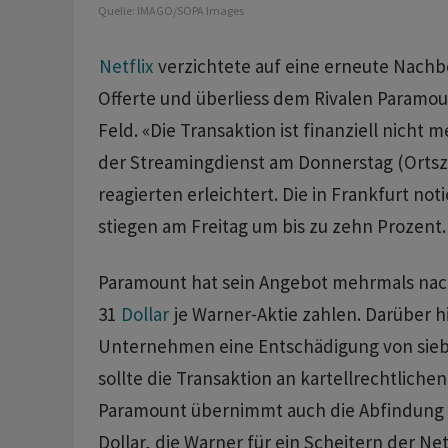
Quelle:
IMAGO/SOPA Images
Netflix
verzichtete auf eine erneute Nachb
Offerte und überliess ‌dem ⁠Rivalen Paramo
Feld. «Die Transaktion ist finanziell nicht me
der Streamingdienst am Donnerstag (Ortsze
reagierten erleichtert. ⁠Die in Frankfurt not
stiegen am Freitag um bis zu zehn Prozent.
Paramount hat sein Angebot mehrmals nac
31
Dollar
‌je Warner-Aktie zahlen. Darüber h
Unternehmen eine Entschädigung von sieben
sollte die Transaktion an kartellrechtliche
Paramount übernimmt ​auch die Abfindung v
Dollar, die Warner für ein Scheitern der Net