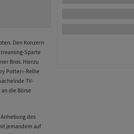
eboten. Den Konzern
 Streaming-Sparte
ner Bros. Hierzu
rry Potter»-Reihe
hwächelnde TV-
 an die Börse
er Anhebung des
​mit jemandem auf