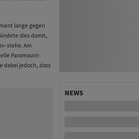
ement lange gegen
ündete dies damit,
en» stehe. Am
uelle Paramount-
e dabei jedoch, dass
NEWS