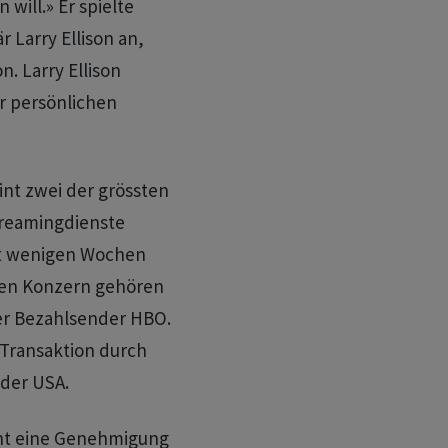
 will.» Er spielte
r Larry Ellison an,
n. Larry Ellison
r persönlichen
nt zwei der grössten
treamingdienste
it wenigen Wochen
euen ​Konzern gehören
r Bezahlsender ⁠HBO.
 Transaktion durch
 der USA.
int eine Genehmigung