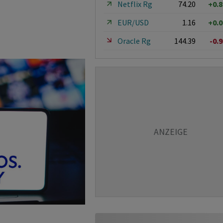
Netflix Rg
74.20
+0.
EUR/USD
1.16
+0.
Oracle Rg
144.39
-0.