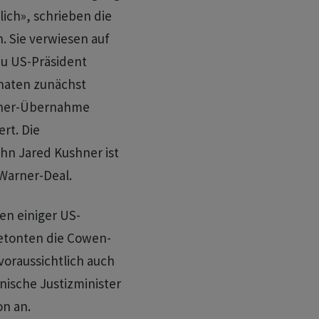
ch», schrieben die
 Sie verwiesen auf
zu US-Präsident
onaten zunächst
arner-Übernahme
rt. Die
hn Jared Kushner ist
Warner-Deal.
n einiger US-
etonten die Cowen-
voraussichtlich auch
nische Justizminister
on an.