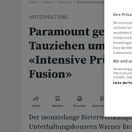
Home
News
Top News
Paramount gewinnt Tauziehen um 
Ihre Priv
UNTERHALTUNG
Wir und unse
Paramount gewinn
auf Ihrem Ger
verarbeiten D
Inhalte und A
Tauziehen um War
Einstellungen
Rand der Webs
Datenschutze
«Intensive Prüfun
Wir und u
Fusion»
Verwendung ge
Informationen
Inhalten, Zi
Liste der P
Teilen
Merken
Drucken
Kommentare
Der monatelange Bieterwettkampf
Unterhaltungskonzern Warner Bros