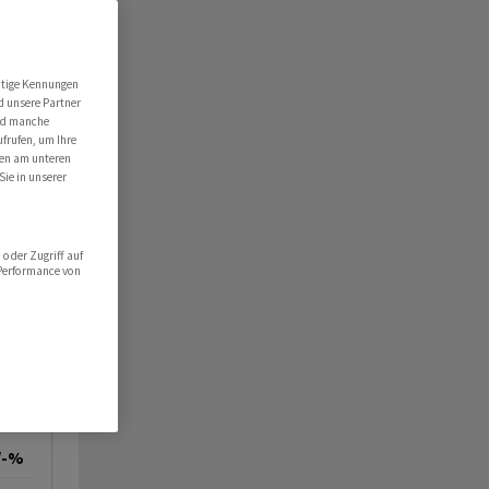
utige Kennungen
d unsere Partner
ind manche
ufrufen, um Ihre
ten am unteren
Sie in unserer
oder Zugriff auf
 Performance von
/-%