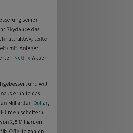
esserung seiner
unt Skydance das
hr attraktiv», teilte
it) mit. Anleger
ierten
Netflix
-Aktien
hgebessert und will
inaus erhalte das
 Milliarden ‌
Dollar
,
n Hürden scheitern.
on 2,8 Milliarden
flix-Offerte zahlen