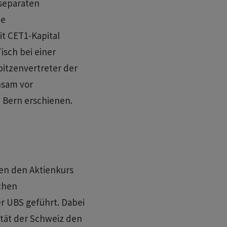
 separaten
ne
t CET1-Kapital
isch bei einer
itzenvertreter der
nsam vor
n Bern erschienen.
en den Aktienkurs
chen
er UBS geführt. Dabei
ität der Schweiz den