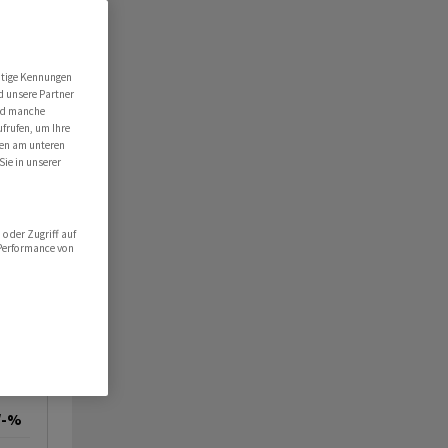
utige Kennungen
d unsere Partner
ind manche
ufrufen, um Ihre
ten am unteren
Sie in unserer
oder Zugriff auf
 Performance von
/-%