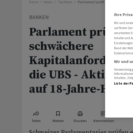
Home
News
Top News
Parlament prüft schwächere Kapi
Ihre Priv
BANKEN
Wir und unse
Parlament prüft
auf Ihrem Ger
verarbeiten D
Inhalte und A
schwächere
Einstellungen
Rand der Webs
Datenschutze
Kapitalanforderun
Wir und u
die UBS - Aktien n
Verwendung ge
Informationen
Inhalten, Zi
Liste der P
auf 18-Jahre-Hoch
Teilen
Merken
Drucken
Kommentare
Schweizer Parlamentarier prüfen 