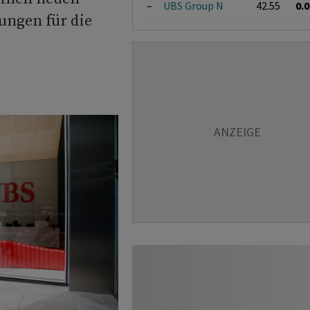
–
UBS Group N
42.55
0.
ungen für die