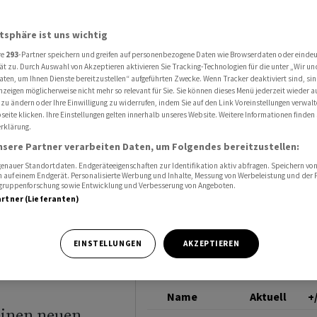
talanforderungen für die UBS - Aktien notieren auf 18-Jahre-Hoch
UBS GROUP
atsphäre ist uns wichtig
re
293
-Partner speichern und greifen auf personenbezogene Daten wie Browserdaten oder einde
ät zu. Durch Auswahl von Akzeptieren aktivieren Sie Tracking-Technologien für die unter „Wir un
aten, um Ihnen Dienste bereitzustellen“ aufgeführten Zwecke. Wenn Tracker deaktiviert sind, s
nzeigen möglicherweise nicht mehr so relevant für Sie. Sie können dieses Menü jederzeit wieder a
 zu ändern oder Ihre Einwilligung zu widerrufen, indem Sie auf den Link Voreinstellungen verwal
eite klicken. Ihre Einstellungen gelten innerhalb unseres Website. Weitere Informationen finden 
rklärung.
gen für
nsere Partner verarbeiten Daten, um Folgendes bereitzustellen:
otieren
nauer Standortdaten. Endgeräteeigenschaften zur Identifikation aktiv abfragen. Speichern von 
 auf einem Endgerät. Personalisierte Werbung und Inhalte, Messung von Werbeleistung und der
elgruppenforschung sowie Entwicklung und Verbesserung von Angeboten.
artner (Lieferanten)
EINSTELLUNGEN
AKZEPTIEREN
Name
Aktuell
+
einen neuen