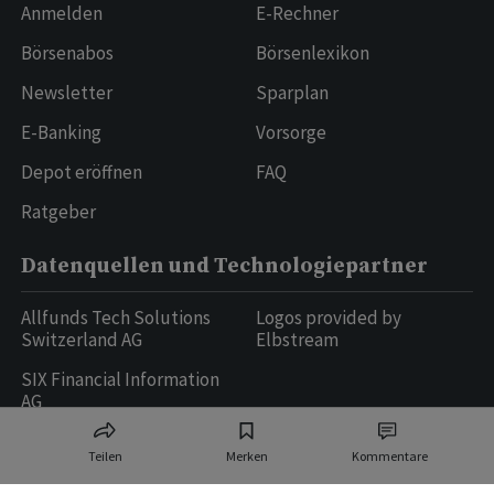
Anmelden
E-Rechner
Börsenabos
Börsenlexikon
Newsletter
Sparplan
E-Banking
Vorsorge
Depot eröffnen
FAQ
Ratgeber
Datenquellen und Technologiepartner
Allfunds Tech Solutions
Logos provided by
Switzerland AG
Elbstream
SIX Financial Information
AG
Teilen
Merken
Kommentare
Ringier AG | Ringier Medien Schweiz