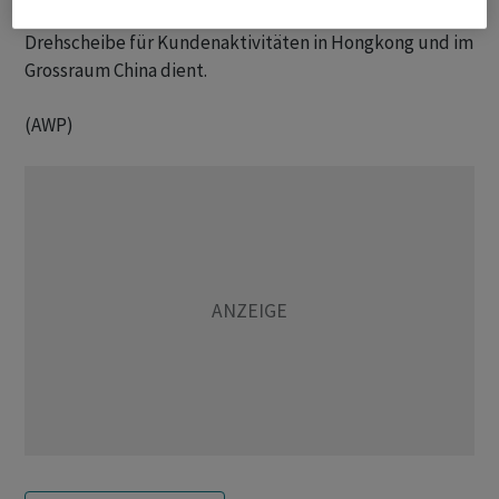
Unternehmen hatte dort 2024 ein Büro eröffnet, das als
Drehscheibe für Kundenaktivitäten in Hongkong und im
Grossraum China dient.
(AWP)