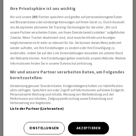
Ihre Privatsphäre ist uns wichtig
Wir und unsere
293
-Partner speichern und greifen auf personenbezogene Daten
wie Browserdaten oder eindeutige Kennungen auf Ihrem Gerät zu. Durch Auswahl
von Akzeptieren aktivieren Sie Tracking-Technologien für die unter „Wir und
unsere Partner verarbeiten Daten, um Ihnen Dienste bereitzustellen“ aufgeführten
Es handle sich dabei um den ersten Vertriebspartner
Zwecke. Wenn Tracker deaktiviert sind, sind manche Inhalte und Anzeigen
mit Sitz in Hongkong, betonte der Privatmarkt-
möglicherweise nicht mehr so relevant für Sie. Sie können dieses Menü jederzeit
wieder aufrufen, um Ihre Einstellungen zu ändern oder Ihre Einwilligung zu
Spezialist am Dienstag in einem Communiqué.
widerrufen, indem Sie auf den Link Voreinstellungen verwalten am unteren Rand
der Webseite klicken. Ihre Einstellungen gelten innerhalb unseres Website. Weitere
Im Rahmen der Kooperation erhielten
Informationen finden Sie in unserer Datenschutzerklärung.
Vermögensverwaltungs- und High-Net-Worth-Kunden
Wir und unsere Partner verarbeiten Daten, um Folgendes
bereitzustellen:
der BEA Zugang zu ausgewählten Private-Markets-
Verwendung genauer Standortdaten. Endgeräteeigenschaften zur Identifikation
Anlagen von
Partners Group
. Gemeinsam mit der BEA
aktiv abfragen. Speichern von oder Zugriff auf Informationen auf einem Endgerät.
wolle man die globale Plattform und
Personalisierte Werbung und Inhalte, Messung von Werbeleistung und der
Performance von Inhalten, Zielgruppenforschung sowie Entwicklung und
Investmentexpertise einem breiteren Anlegerkreis
Verbesserung von Angeboten.
Liste der Partner (Lieferanten)
zugänglich machen.
Hongkong sei für
Partners Group
ein wichtiger Markt im
EINSTELLUNGEN
AKZEPTIEREN
Bereich Private Wealth, heisst es weiter. Das