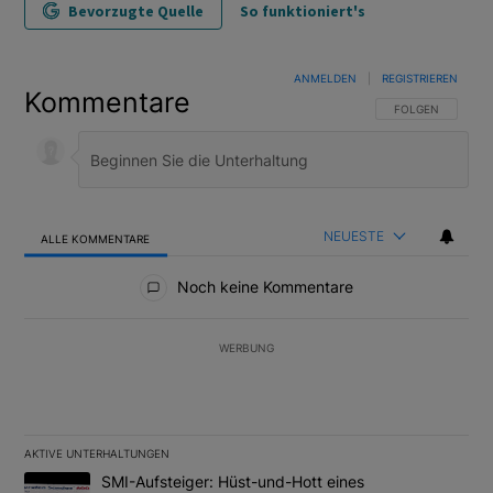
Bevorzugte Quelle
So funktioniert's
ANMELDEN
|
REGISTRIEREN
Kommentare
FOLGE DIESER U
FOLGEN
NEUESTE
ALLE KOMMENTARE
Alle Kommentare
Noch keine Kommentare
WERBUNG
AKTIVE UNTERHALTUNGEN
Das Folgende ist eine Liste der am meisten kommentierten Artikel
Ein Trendartikel mit dem Titel "SMI-Aufsteiger: Hüst-und-Hott e
SMI-Aufsteiger: Hüst-und-Hott eines