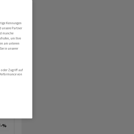
utige Kennungen
d unsere Partner
ind manche
ufrufen, um Ihre
ten am unteren
Sie in unserer
oder Zugriff auf
 Performance von
/-%