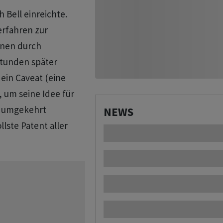
h Bell einreichte.
erfahren zur
önen durch
Stunden später
 ein Caveat (eine
 um seine Idee für
e umgekehrt
NEWS
lste Patent aller