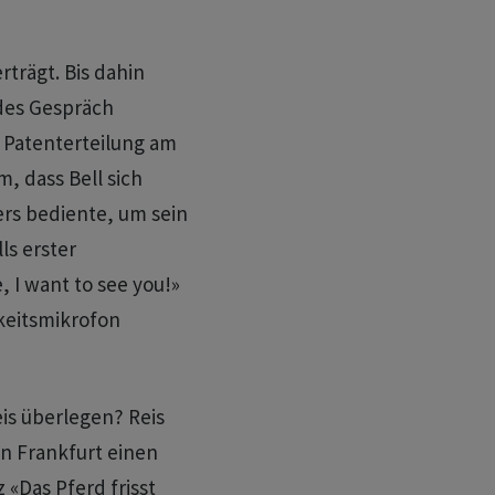
rträgt. Bis dahin
ndes Gespräch
r Patenterteilung am
m, dass Bell sich
rs bediente, um sein
ls erster
, I want to see you!»
gkeitsmikrofon
is überlegen? Reis
in Frankfurt einen
 «Das Pferd frisst