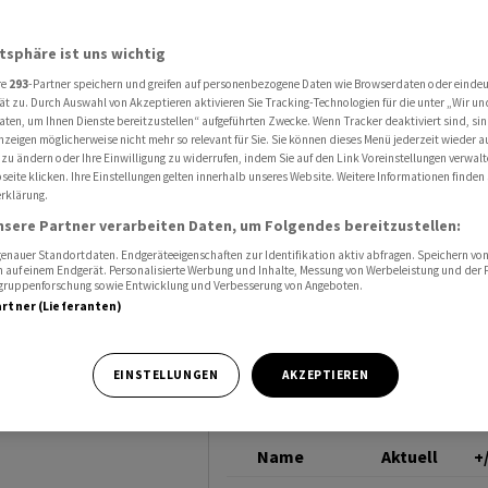
tzte sich mit List durch
BELL
atsphäre ist uns wichtig
re
293
-Partner speichern und greifen auf personenbezogene Daten wie Browserdaten oder einde
elefon:
ät zu. Durch Auswahl von Akzeptieren aktivieren Sie Tracking-Technologien für die unter „Wir un
aten, um Ihnen Dienste bereitzustellen“ aufgeführten Zwecke. Wenn Tracker deaktiviert sind, s
nzeigen möglicherweise nicht mehr so relevant für Sie. Sie können dieses Menü jederzeit wieder a
 List
 zu ändern oder Ihre Einwilligung zu widerrufen, indem Sie auf den Link Voreinstellungen verwal
eite klicken. Ihre Einstellungen gelten innerhalb unseres Website. Weitere Informationen finden 
rklärung.
nsere Partner verarbeiten Daten, um Folgendes bereitzustellen:
nauer Standortdaten. Endgeräteeigenschaften zur Identifikation aktiv abfragen. Speichern von 
 auf einem Endgerät. Personalisierte Werbung und Inhalte, Messung von Werbeleistung und der
elgruppenforschung sowie Entwicklung und Verbesserung von Angeboten.
artner (Lieferanten)
er Graham Bell
EINSTELLUNGEN
AKZEPTIEREN
rundstein für die
Name
Aktuell
+