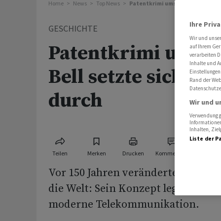
Home
News
Top News
Patentkrimi ums Telefon: Bell se
Ihre Priv
GESCHICHTE
Wir und unse
Patentkrimi ums T
auf Ihrem Ger
verarbeiten D
Inhalte und A
Bell setzte sich mit
Einstellungen
Rand der Webs
Datenschutze
durch
Wir und u
Verwendung ge
Informationen
Inhalten, Zi
Liste der P
Teilen
Merken
Drucken
Kommentare
Vor 150 Jahren veränderte Alexand
die Welt: Sein Konzept legte den G
moderne Telekommunikation.