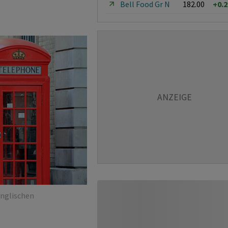
Bell Food Gr N
182.00
+0.
englischen