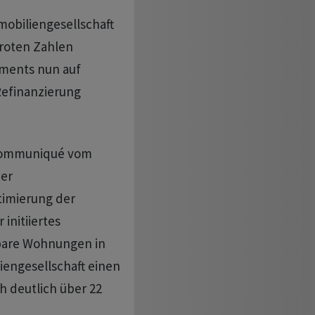
mobiliengesellschaft
 roten Zahlen
ements nun auf
Refinanzierung
 Communiqué vom
der
imierung der
initiiertes
bare Wohnungen in
engesellschaft einen
ch deutlich über 22