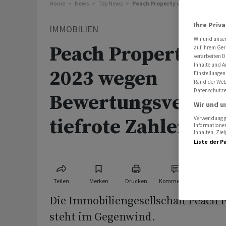
Home
News
Top News
Peach Property schreibt 2023 we
Ihre Priv
IMMOBILIEN
Wir und unse
Peach Property sc
auf Ihrem Ger
verarbeiten D
Inhalte und A
2023 wegen
Einstellungen
Rand der Webs
Datenschutze
Bewertungsverlus
Wir und u
tiefrote Zahlen
Verwendung ge
Informationen
Inhalten, Zi
Liste der P
Teilen
Merken
Drucken
Kommentare
Die Immobiliengesellschaft Peach 
steht im Gegenwind.