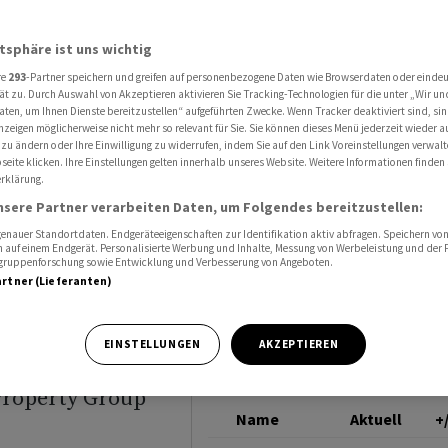
gen Bewertungsverlusten tiefrote Zahlen
PEACH PROPERTY
atsphäre ist uns wichtig
re
293
-Partner speichern und greifen auf personenbezogene Daten wie Browserdaten oder einde
hreibt
ät zu. Durch Auswahl von Akzeptieren aktivieren Sie Tracking-Technologien für die unter „Wir un
aten, um Ihnen Dienste bereitzustellen“ aufgeführten Zwecke. Wenn Tracker deaktiviert sind, s
nzeigen möglicherweise nicht mehr so relevant für Sie. Sie können dieses Menü jederzeit wieder a
 zu ändern oder Ihre Einwilligung zu widerrufen, indem Sie auf den Link Voreinstellungen verwal
eite klicken. Ihre Einstellungen gelten innerhalb unseres Website. Weitere Informationen finden 
rklärung.
ten
nsere Partner verarbeiten Daten, um Folgendes bereitzustellen:
nauer Standortdaten. Endgeräteeigenschaften zur Identifikation aktiv abfragen. Speichern von 
 auf einem Endgerät. Personalisierte Werbung und Inhalte, Messung von Werbeleistung und der
elgruppenforschung sowie Entwicklung und Verbesserung von Angeboten.
artner (Lieferanten)
EINSTELLUNGEN
AKZEPTIEREN
Property Group
Name
Aktuell
+