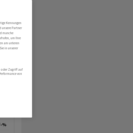
utige Kennungen
d unsere Partner
ind manche
ufrufen, um Ihre
ten am unteren
Sie in unserer
oder Zugriff auf
 Performance von
/-%