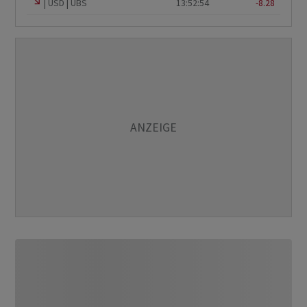
USD
UBS
13:52:54
-8.28