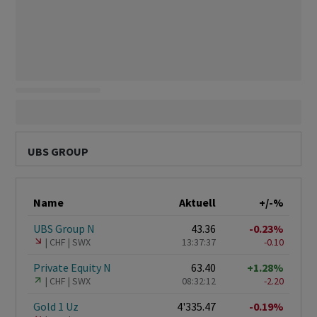
UBS GROUP
Name
Aktuell
+/-%
UBS Group N
43.36
-0.23%
CHF
SWX
13:37:37
-0.10
Private Equity N
63.40
+1.28%
CHF
SWX
08:32:12
-2.20
Gold 1 Uz
4'335.47
-0.19%