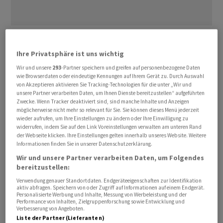
Die von der Grossbank
UBS
untersuchten über 100
autonomen Pensionskassen erzielten auf ihren
Ihre Privatsphäre ist uns wichtig
verwalteten Vorsorgegeldern nach Abzug von Gebühren
Wir und unsere
293
-Partner speichern und greifen auf personenbezogene Daten
eine durchschnittliche Performance von -1,0 Prozent.
wie Browserdaten oder eindeutige Kennungen auf Ihrem Gerät zu. Durch Auswahl
von Akzeptieren aktivieren Sie Tracking-Technologien für die unter „Wir und
unsere Partner verarbeiten Daten, um Ihnen Dienste bereitzustellen“ aufgeführten
Die Spanne der Ergebnisse reichte von -2,8 bis +0,9
Zwecke. Wenn Tracker deaktiviert sind, sind manche Inhalte und Anzeigen
möglicherweise nicht mehr so relevant für Sie. Sie können dieses Menü jederzeit
Prozent, wie die jüngste monatliche Auswertung der
wieder aufrufen, um Ihre Einstellungen zu ändern oder Ihre Einwilligung zu
UBS
zeigt, die am Freitag veröffentlicht wurde. Seit
widerrufen, indem Sie auf den Link Voreinstellungen verwalten am unteren Rand
der Webseite klicken. Ihre Einstellungen gelten innerhalb unseres Website. Weitere
Jahresbeginn liegt die Gesamtperformance damit bei
Informationen finden Sie in unserer Datenschutzerklärung.
-0,5 Prozent.
Wir und unsere Partner verarbeiten Daten, um Folgendes
bereitzustellen:
Besonders kleine Vorsorgeeinrichtungen mit weniger
Verwendung genauer Standortdaten. Endgeräteeigenschaften zur Identifikation
als 300 Millionen Franken verwalteten Vermögen
aktiv abfragen. Speichern von oder Zugriff auf Informationen auf einem Endgerät.
Personalisierte Werbung und Inhalte, Messung von Werbeleistung und der
schnitten den Angaben zufolge mit einem mittleren
Performance von Inhalten, Zielgruppenforschung sowie Entwicklung und
Verbesserung von Angeboten.
Verlust von -1,1 Prozent schlechter ab als grössere
Liste der Partner (Lieferanten)