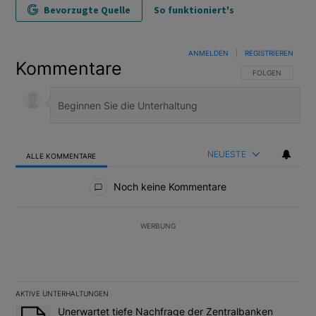
Bevorzugte Quelle
So funktioniert's
ANMELDEN
|
REGISTRIEREN
Kommentare
FOLGE DIESER U
FOLGEN
NEUESTE
ALLE KOMMENTARE
Alle Kommentare
Noch keine Kommentare
WERBUNG
AKTIVE UNTERHALTUNGEN
Das Folgende ist eine Liste der am meisten kommentierten Artikel
Ein Trendartikel mit dem Titel "Unerwartet tiefe Nachfrage der 
Unerwartet tiefe Nachfrage der Zentralbanken