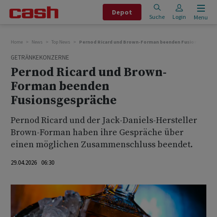
Depot
Suche
Login
Menu
Home
News
Top News
Pernod Ricard und Brown-Forman beenden Fusionsgesprä
GETRÄNKEKONZERNE
Pernod Ricard und Brown-
Forman beenden
Fusionsgespräche
Pernod Ricard und der Jack-Daniels-Hersteller
Brown-Forman haben ihre Gespräche über
einen möglichen Zusammenschluss beendet.
29.04.2026 06:30