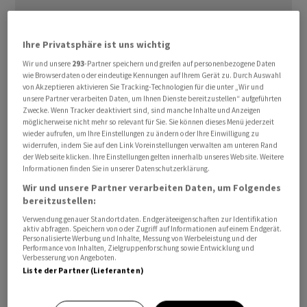
Ihre Privatsphäre ist uns wichtig
Wir und unsere
293
-Partner speichern und greifen auf personenbezogene Daten
wie Browserdaten oder eindeutige Kennungen auf Ihrem Gerät zu. Durch Auswahl
von Akzeptieren aktivieren Sie Tracking-Technologien für die unter „Wir und
Beide Parteien hätten sich nicht auf die Bedingungen
unsere Partner verarbeiten Daten, um Ihnen Dienste bereitzustellen“ aufgeführten
einigen können, teilten die Franzosen in der Nacht zum
Zwecke. Wenn Tracker deaktiviert sind, sind manche Inhalte und Anzeigen
möglicherweise nicht mehr so relevant für Sie. Sie können dieses Menü jederzeit
Mittwoch mit. Nun könnte wieder ein ebenso
wieder aufrufen, um Ihre Einstellungen zu ändern oder Ihre Einwilligung zu
angedachter Zusammenschluss der Amerikaner mit
widerrufen, indem Sie auf den Link Voreinstellungen verwalten am unteren Rand
der Webseite klicken. Ihre Einstellungen gelten innerhalb unseres Website. Weitere
dem Southern-Comfort-Hersteller Sazerac diskutiert
Informationen finden Sie in unserer Datenschutzerklärung.
werden. Die Anteilscheine von Brown-Forman rutschten
Wir und unsere Partner verarbeiten Daten, um Folgendes
im nachbörslichen US-Handel in einer ersten Reaktion
bereitzustellen:
um mehr als vier Prozent ab.
Verwendung genauer Standortdaten. Endgeräteeigenschaften zur Identifikation
aktiv abfragen. Speichern von oder Zugriff auf Informationen auf einem Endgerät.
Personalisierte Werbung und Inhalte, Messung von Werbeleistung und der
Die Aktienkurse von Pernod Ricard und Brown-Forman
Performance von Inhalten, Zielgruppenforschung sowie Entwicklung und
Verbesserung von Angeboten.
stehen seit einiger Zeit unter anderem wegen der
Liste der Partner (Lieferanten)
Branchenprobleme stark unter Druck. Der französische
Konzern kommt aktuell auf einen höheren Börsenwert.