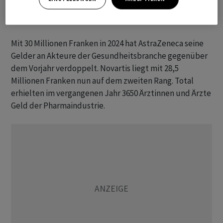
sich die Publikationen «Beobachter»,
«Handelszeitung», «Blick» und «SonntagsBlick».
Mit 30 Millionen Franken in 2024 hat AstraZeneca seine
Gelder an Akteure der Gesundheitsbranche gegenüber
dem Vorjahr verdoppelt. Novartis liegt mit 28,5
Millionen Franken nun auf dem zweiten Rang. Total
erhielten im vergangenen Jahr 3650 Ärztinnen und Ärzte
Geld der Pharmaindustrie.