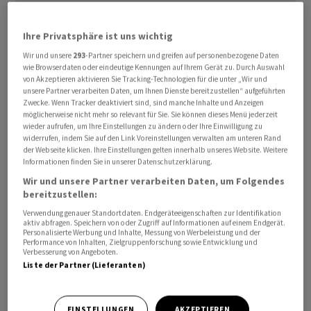
Ihre Privatsphäre ist uns wichtig
Wir und unsere
293
-Partner speichern und greifen auf personenbezogene Daten
wie Browserdaten oder eindeutige Kennungen auf Ihrem Gerät zu. Durch Auswahl
von Akzeptieren aktivieren Sie Tracking-Technologien für die unter „Wir und
unsere Partner verarbeiten Daten, um Ihnen Dienste bereitzustellen“ aufgeführten
Spitzenreiter war AstraZeneca mit 30 Millionen Franken.
Zwecke. Wenn Tracker deaktiviert sind, sind manche Inhalte und Anzeigen
Das geht aus der Selbstdeklaration von über 60
möglicherweise nicht mehr so relevant für Sie. Sie können dieses Menü jederzeit
wieder aufrufen, um Ihre Einstellungen zu ändern oder Ihre Einwilligung zu
Pharmafirmen hervor.
widerrufen, indem Sie auf den Link Voreinstellungen verwalten am unteren Rand
der Webseite klicken. Ihre Einstellungen gelten innerhalb unseres Website. Weitere
Informationen finden Sie in unserer Datenschutzerklärung.
Die Industrie weist ihre Zahlungen seit 2015 aufgrund
ihres Pharma-Kooperations-Kodex aus. Seinerzeit lagen
Wir und unsere Partner verarbeiten Daten, um Folgendes
bereitzustellen:
diese Zuwendungen an Fachpersonen und
Verwendung genauer Standortdaten. Endgeräteeigenschaften zur Identifikation
Gesundheitsorganisationen noch bei 141 Millionen
aktiv abfragen. Speichern von oder Zugriff auf Informationen auf einem Endgerät.
Franken.
Personalisierte Werbung und Inhalte, Messung von Werbeleistung und der
Performance von Inhalten, Zielgruppenforschung sowie Entwicklung und
Verbesserung von Angeboten.
Liste der Partner (Lieferanten)
Das Recherche-Netzwerk des Verlags Ringier Axel
Springer wertete die Zahlen aus und veröffentlichte sie
am Donnerstag. An der Datenauswertung beteiligten
EINSTELLUNGEN
AKZEPTIEREN