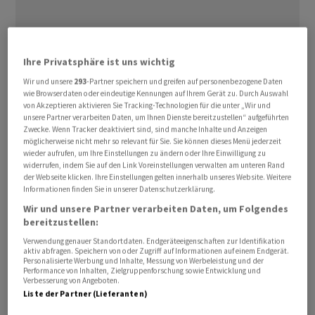
Ihre Privatsphäre ist uns wichtig
Wir und unsere
293
-Partner speichern und greifen auf personenbezogene Daten
wie Browserdaten oder eindeutige Kennungen auf Ihrem Gerät zu. Durch Auswahl
Zu den grössten Verlierern gehörte am Freitag die
von Akzeptieren aktivieren Sie Tracking-Technologien für die unter „Wir und
ohnehin angeschlagene Aktie von
Novo Nordisk
, deren
unsere Partner verarbeiten Daten, um Ihnen Dienste bereitzustellen“ aufgeführten
Zwecke. Wenn Tracker deaktiviert sind, sind manche Inhalte und Anzeigen
Kurs um 4,3 Prozent sank.
Astrazeneca
gaben um 3,8
möglicherweise nicht mehr so relevant für Sie. Sie können dieses Menü jederzeit
Prozent nach und
GSK
um 1,8 Prozent. Am deutschen
wieder aufrufen, um Ihre Einstellungen zu ändern oder Ihre Einwilligung zu
Markt erlitten
Merck
Abgaben von über zwei Prozent.
widerrufen, indem Sie auf den Link Voreinstellungen verwalten am unteren Rand
der Webseite klicken. Ihre Einstellungen gelten innerhalb unseres Website. Weitere
Informationen finden Sie in unserer Datenschutzerklärung.
Analyst David Seigerman von BMO Capital Markets
Wir und unsere Partner verarbeiten Daten, um Folgendes
sprach von «schockierenden Schlagzeilen», äusserte
bereitzustellen:
aber Zweifel, ob sich die Forderungen einfach
Verwendung genauer Standortdaten. Endgeräteeigenschaften zur Identifikation
aktiv abfragen. Speichern von oder Zugriff auf Informationen auf einem Endgerät.
umsetzen liessen. Hier gebe es gesetzliche Hürden.
Personalisierte Werbung und Inhalte, Messung von Werbeleistung und der
Ähnlich fiel die Einschätzung von Richard Vosser von
Performance von Inhalten, Zielgruppenforschung sowie Entwicklung und
Verbesserung von Angeboten.
JPMorgan
aus.
Liste der Partner (Lieferanten)