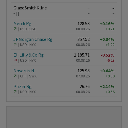
GlaxoSmithKline
–
–
–
–
–
Merck Rg
128.58
+0.16%
USD
USC
08.08.26
+0.21
JPMorgan Chase Rg
357.52
+0.34%
USD
NYX
08.08.26
+1.22
Eli Lilly & Co Rg
1'185.71
-0.52%
USD
NYX
08.08.26
-6.23
Novartis N
125.98
+0.64%
CHF
SWX
07.08.26
+0.80
Pfizer Rg
26.76
+2.14%
USD
NYX
08.08.26
+0.56