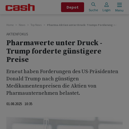
Depot
Suche
Login
Menu
Home
News
Top News
Pharma-Aktien unter Druck: Trumps Forderung nach güns
AKTIENFOKUS
Pharmawerte unter Druck -
Trump forderte günstigere
Preise
Erneut haben Forderungen des US-Präsidenten
Donald Trump nach günstigen
Medikamentenpreisen die Aktien von
Pharmaunternehmen belastet.
01.08.2025 10:35