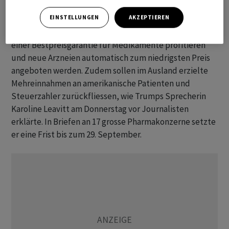
Nach den Vorstellungen des US-Präsidenten sollen
EINSTELLUNGEN
AKZEPTIEREN
Hersteller wie
Eli Lilly
,
Novartis
und
Pfizer
binnen 60
Tagen sicherstellen, dass Geringverdiener stärker von
einer Bestpreisgarantie für Medikamente profitieren
und neue Arzneien automatisch zum niedrigsten Preis
angeboten werden. Zudem sollen im Ausland erzielte
Mehreinnahmen an amerikanische Patienten und
Steuerzahler zurückfliessen, wie Trumps Sprecherin
Karoline Leavitt am Donnerstag vor Journalisten
erklärte. In Briefen an 17 grosse Pharmakonzerne setzte
er eine Frist bis zum 29. September.