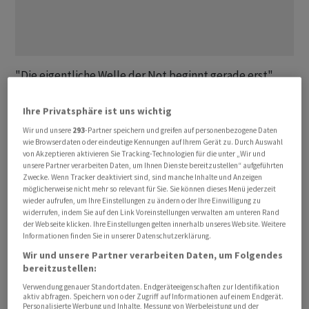
"Die eigentliche Welle der Not beginnt gerade erst",
sagte Johannes Murray, der bei Pacific Investment
Management Co. (Pimco) den Bereich
Ihre Privatsphäre ist uns wichtig
Gewerbeimmobilien-Finanzierungen leitet. Die
Wir und unsere
293
-Partner speichern und greifen auf personenbezogene Daten
wie Browserdaten oder eindeutige Kennungen auf Ihrem Gerät zu. Durch Auswahl
Unsicherheit darüber, wann die US-Notenbank die
von Akzeptieren aktivieren Sie Tracking-Technologien für die unter „Wir und
Leitzinsen senken wird, hat die Herausforderungen für
unsere Partner verarbeiten Daten, um Ihnen Dienste bereitzustellen“ aufgeführten
den Gewerbeimmobiliensektor noch verschärft. Die
Zwecke. Wenn Tracker deaktiviert sind, sind manche Inhalte und Anzeigen
möglicherweise nicht mehr so relevant für Sie. Sie können dieses Menü jederzeit
hohen Zinsen setzen den Bewertungen zu und haben
wieder aufrufen, um Ihre Einstellungen zu ändern oder Ihre Einwilligung zu
bereits Zahlungsausfälle ausgelöst.
widerrufen, indem Sie auf den Link Voreinstellungen verwalten am unteren Rand
der Webseite klicken. Ihre Einstellungen gelten innerhalb unseres Website. Weitere
Informationen finden Sie in unserer Datenschutzerklärung.
Viele Banken haben Kreditengagements in ihren
Wir und unsere Partner verarbeiten Daten, um Folgendes
Büchern, die sie eigentlich gern abstossen würden.
bereitzustellen:
Entgegen einiger Markterwartungen haben grössere
Verwendung genauer Standortdaten. Endgeräteeigenschaften zur Identifikation
aktiv abfragen. Speichern von oder Zugriff auf Informationen auf einem Endgerät.
Banken laut Murray zunächst einige ihrer qualitativ
Personalisierte Werbung und Inhalte, Messung von Werbeleistung und der