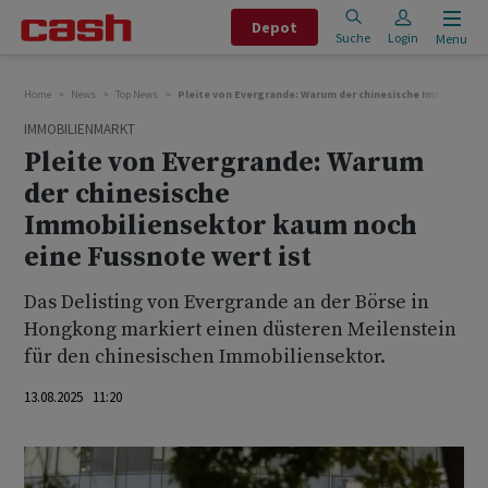
Depot
Suche
Login
Menu
Home
News
Top News
Pleite von Evergrande: Warum der chinesische Immobiliens
IMMOBILIENMARKT
Pleite von Evergrande: Warum
der chinesische
Immobiliensektor kaum noch
eine Fussnote wert ist
Das Delisting von Evergrande an der Börse in
Hongkong markiert einen düsteren Meilenstein
für den chinesischen Immobiliensektor.
13.08.2025 11:20