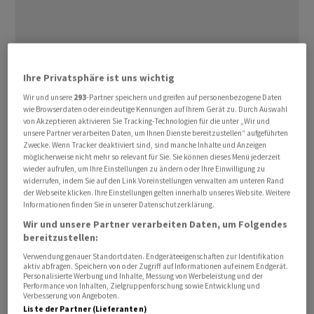
Ihre Privatsphäre ist uns wichtig
Wir und unsere
293
-Partner speichern und greifen auf personenbezogene Daten
wie Browserdaten oder eindeutige Kennungen auf Ihrem Gerät zu. Durch Auswahl
Einst ein 50-Milliarden-Dollar-Riese, ist nun ein weiteres
von Akzeptieren aktivieren Sie Tracking-Technologien für die unter „Wir und
chinesisches Immobilienunternehmen Evergrande
unsere Partner verarbeiten Daten, um Ihnen Dienste bereitzustellen“ aufgeführten
Zwecke. Wenn Tracker deaktiviert sind, sind manche Inhalte und Anzeigen
unter Hunderten von Milliarden an Forderungen
möglicherweise nicht mehr so relevant für Sie. Sie können dieses Menü jederzeit
begraben. Mit dem bevorstehenden Delisting von
wieder aufrufen, um Ihre Einstellungen zu ändern oder Ihre Einwilligung zu
widerrufen, indem Sie auf den Link Voreinstellungen verwalten am unteren Rand
Evergrande an der Hongkonger Börse schliesst sich das
der Webseite klicken. Ihre Einstellungen gelten innerhalb unseres Website. Weitere
Kapitel des einst wertvollsten Bauträgers Chinas. Doch
Informationen finden Sie in unserer Datenschutzerklärung.
sein Niedergang ist auch symbolisch für den Wandel am
Wir und unsere Partner verarbeiten Daten, um Folgendes
chinesischen Aktienmarkt.
bereitzustellen:
Verwendung genauer Standortdaten. Endgeräteeigenschaften zur Identifikation
aktiv abfragen. Speichern von oder Zugriff auf Informationen auf einem Endgerät.
Die Gewichtung des Immobiliensektors beträgt am
Personalisierte Werbung und Inhalte, Messung von Werbeleistung und der
Mittwoch mit vier gelisteten Unternehmen noch rund 1
Performance von Inhalten, Zielgruppenforschung sowie Entwicklung und
Verbesserung von Angeboten.
Prozent des CSI-Index-Marktkapitalisierung. Zum
Liste der Partner (Lieferanten)