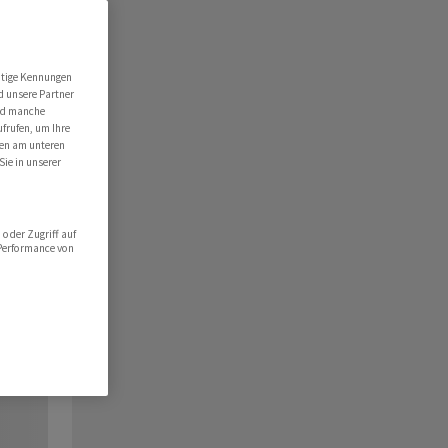
utige Kennungen
d unsere Partner
ind manche
ufrufen, um Ihre
ten am unteren
Sie in unserer
oder Zugriff auf
 Performance von