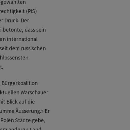
abgewählten
echtigkeit (PiS)
r Druck. Der
 betonte, dass sein
en international
seit dem russischen
chlossensten
t.
 Bürgerkoalition
aktuellen Warschauer
t Blick auf die
dumme Äusserung.» Er
 Polen Städte gebe,
inem anderen Land.