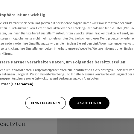
l an ukrainischer Rückeroberung der Krim
atsphäre ist uns wichtig
re
293
-Partner speichern und greifen auf personenbezogene Daten wie Browserdaten oder einde
ussert
ät zu. Durch Auswahl von Akzeptieren aktivieren Sie Tracking-Technologien für die unter „Wir un
aten, um Ihnen Dienste bereitzustellen“ aufgeführten Zwecke. Wenn Tracker deaktiviert sind, s
nzeigen möglicherweise nicht mehr so relevant für Sie. Sie können dieses Menü jederzeit wieder a
scher
 zu ändern oder Ihre Einwilligung zu widerrufen, indem Sie auf den Link Voreinstellungen verwal
eite klicken. Ihre Einstellungen gelten innerhalb unseres Website. Weitere Informationen finden 
rklärung.
r Krim
nsere Partner verarbeiten Daten, um Folgendes bereitzustellen:
nauer Standortdaten. Endgeräteeigenschaften zur Identifikation aktiv abfragen. Speichern von 
 auf einem Endgerät. Personalisierte Werbung und Inhalte, Messung von Werbeleistung und der
elgruppenforschung sowie Entwicklung und Verbesserung von Angeboten.
artner (Lieferanten)
uda hat Zweifel
EINSTELLUNGEN
AKZEPTIEREN
eine
esetzten