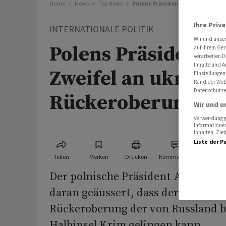
Home
News
Top News
Polens Präsident äussert Zweife
Ihre Priv
INTERNATIONALE POLITIK
Wir und unse
Polens Präsident ä
auf Ihrem Ger
verarbeiten D
Inhalte und A
Zweifel an ukraini
Einstellungen
Rand der Webs
Datenschutze
Rückeroberung de
Wir und u
Verwendung ge
Informationen
Inhalten, Zi
Liste der P
Teilen
Merken
Drucken
Kommentare
Der polnische Präsident Andrzej D
daran geäussert, dass der Ukraine 
Rückeroberung der von Russland b
Halbinsel Krim gelingen kann.