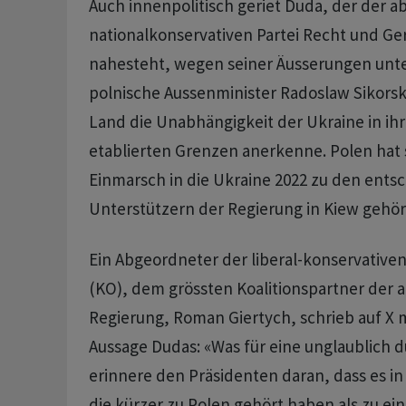
Auch innenpolitisch geriet Duda, der der 
nationalkonservativen Partei Recht und Ger
nahesteht, wegen seiner Äusserungen unte
polnische Aussenminister Radoslaw Sikorski
Land die Unabhängigkeit der Ukraine in ihr
etablierten Grenzen anerkenne. Polen hat 
Einmarsch in die Ukraine 2022 zu den ents
Unterstützern der Regierung in Kiew gehör
Ein Abgeordneter der liberal-konservativen
(KO), dem grössten Koalitionspartner der 
Regierung, Roman Giertych, schrieb auf X mi
Aussage Dudas: «Was für eine unglaublich 
erinnere den Präsidenten daran, dass es in
die kürzer zu Polen gehört haben als zu e