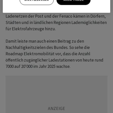
gegeben, hiess es weiter. Viele Schnellladestationen
befänden sich heute entlang der Autobahnen. Mit den
Ladenetzen der Post und der Fenaco kämen in Dörfern,
Städten und in ländlichen Regionen Lademöglichkeiten
für Elektrofahrzeuge hinzu.
Damit leiste man auch einen Beitrag zu den
Nachhaltigkeitszielen des Bundes. So sehe die
Roadmap Elektromobilität vor, dass die Anzahl
öffentlich zugänglicher Ladestationen von heute rund
7000 auf 20'000 im Jahr 2025 wachse.