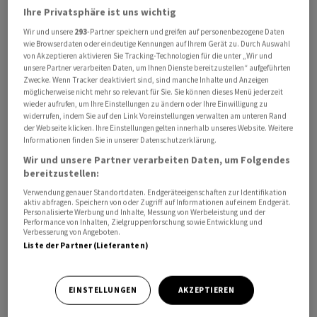
Ihre Privatsphäre ist uns wichtig
Wir und unsere
293
-Partner speichern und greifen auf personenbezogene Daten
wie Browserdaten oder eindeutige Kennungen auf Ihrem Gerät zu. Durch Auswahl
von Akzeptieren aktivieren Sie Tracking-Technologien für die unter „Wir und
unsere Partner verarbeiten Daten, um Ihnen Dienste bereitzustellen“ aufgeführten
Zwecke. Wenn Tracker deaktiviert sind, sind manche Inhalte und Anzeigen
möglicherweise nicht mehr so relevant für Sie. Sie können dieses Menü jederzeit
Der Hersteller von Activia-Joghurt, Evian-Wasser und
wieder aufrufen, um Ihre Einstellungen zu ändern oder Ihre Einwilligung zu
Aptamil-Babymilch erzielte ein Umsatzplus auf
widerrufen, indem Sie auf den Link Voreinstellungen verwalten am unteren Rand
vergleichbarer Basis von 4,2 Prozent auf 6,8 Milliarden
der Webseite klicken. Ihre Einstellungen gelten innerhalb unseres Website. Weitere
Informationen finden Sie in unserer Datenschutzerklärung.
Euro. Vom Unternehmen selbst befragte Analysten
Wir und unsere Partner verarbeiten Daten, um Folgendes
hatten im Schnitt mit einem Anstieg von 3,9 Prozent
bereitzustellen:
gerechnet. Dabei erhöhte Danone seine Preise nur noch
Verwendung genauer Standortdaten. Endgeräteeigenschaften zur Identifikation
um 0,7 Prozent, weniger als die einprozentige
aktiv abfragen. Speichern von oder Zugriff auf Informationen auf einem Endgerät.
Personalisierte Werbung und Inhalte, Messung von Werbeleistung und der
Steigerung im Vorquartal und unter den 0,9 Prozent,
Performance von Inhalten, Zielgruppenforschung sowie Entwicklung und
Verbesserung von Angeboten.
die Analysten erwartet hatten. Dadurch stiegen die
Liste der Partner (Lieferanten)
Absatzmengen um 3,6 Prozent.
Auch andere Konsumgüterhersteller wie Nestle,
EINSTELLUNGEN
AKZEPTIEREN
Unilever oder Procter & Gamble hatten in der