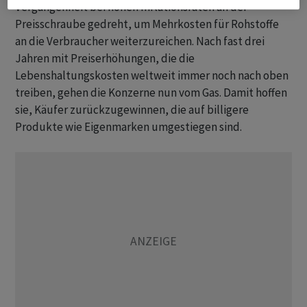
Vergangenheit bei hohen Inflationsraten an der
Preisschraube gedreht, um Mehrkosten für Rohstoffe
an die Verbraucher weiterzureichen. Nach fast drei
Jahren mit Preiserhöhungen, die die
Lebenshaltungskosten weltweit immer noch nach oben
treiben, gehen die Konzerne nun vom Gas. Damit hoffen
sie, Käufer zurückzugewinnen, die auf billigere
Produkte wie Eigenmarken umgestiegen sind.