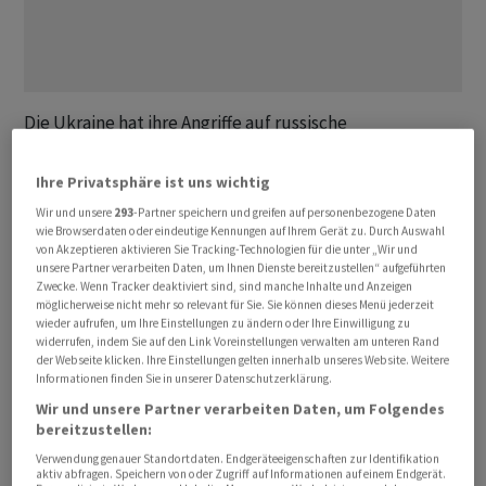
Die Ukraine hat ihre Angriffe auf russische
Energieanlagen ‌fortgesetzt ⁠und dabei nach eigenen
Angaben auch eine Pumpstation für eine Ölpipeline von
Ihre Privatsphäre ist uns wichtig
Sibirien nach Belarus getroffen. Es ⁠handele sich um die
Wir und unsere
293
-Partner speichern und greifen auf personenbezogene Daten
Pumpstation Lasarewo in der Region Kirow, teilte der
wie Browserdaten oder eindeutige Kennungen auf Ihrem Gerät zu. Durch Auswahl
von Akzeptieren aktivieren Sie Tracking-Technologien für die unter „Wir und
ukrainische Generalstab am Sonntag auf Telegram mit.
unsere Partner verarbeiten Daten, um Ihnen Dienste bereitzustellen“ aufgeführten
In der ‌Nacht sei auch eine Ölraffinerie in der Region
Zwecke. Wenn Tracker deaktiviert sind, sind manche Inhalte und Anzeigen
möglicherweise nicht mehr so relevant für Sie. Sie können dieses Menü jederzeit
Saratow attackiert worden. Dies ‌habe einen Grossbrand
wieder aufrufen, um Ihre Einstellungen zu ändern oder Ihre Einwilligung zu
ausgelöst. Auf der von Russland ​kontrollierten
widerrufen, indem Sie auf den Link Voreinstellungen verwalten am unteren Rand
der Webseite klicken. Ihre Einstellungen gelten innerhalb unseres Website. Weitere
Halbinsel Krim kündigte der von Moskau eingesetzte
Informationen finden Sie in unserer Datenschutzerklärung.
Gouverneur Sergej Aksjonow unterdessen
Wir und unsere Partner verarbeiten Daten, um Folgendes
Einschränkungen für den Benzinverkauf an. Einen Grund
bereitzustellen:
nannte er nicht. Die Ukraine greift jedoch seit Monaten
Verwendung genauer Standortdaten. Endgeräteeigenschaften zur Identifikation
russische Treibstoffanlagen in der Nähe der Krim an.
aktiv abfragen. Speichern von oder Zugriff auf Informationen auf einem Endgerät.