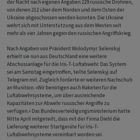
der ⁠Nacht nach eigenen Angaben 229 russische Drohnen,
von denen 212 ​über dem Norden und ⁠dem Osten der
Ukraine abgeschossen werden konnten. Die Ukraine
wehrt sich mit Unterstützung aus dem Westen seit
mehr ‌als vier Jahren gegen den russischen Angriffskrieg.
Nach Angaben von Präsident Wolodymyr Selenskyj
erhielt sie nun aus Deutschland eine weitere
Abschussanlage für die Iris-T-Luftabwehr. Das System
sei am Samstag eingetroffen, teilte ‌Selenskyj auf
Telegram mit. Zugleich forderte er weiteren Nachschub
an Munition. «Wir benötigen ​auch Raketen für die
Luftabwehrsysteme, um über ausreichende
Kapazitäten zur Abwehr russischer Angriffe zu
verfügen.» Das Bundesverteidigungsministerium hatte
Mitte April mitgeteilt, dass mit der Firma Diehl die
Lieferung weiterer Startgeräte für Iris-T-
Luftabwehrsysteme vereinbart worden sei.