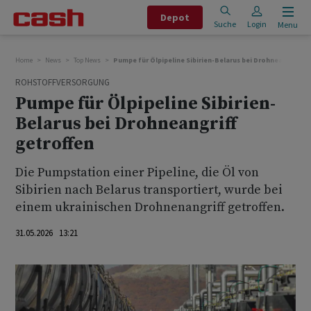
Depot
Suche
Login
Menu
Home
News
Top News
Pumpe für Ölpipeline Sibirien-Belarus bei Drohneangriff g
ROHSTOFFVERSORGUNG
Pumpe für Ölpipeline Sibirien-
Belarus bei Drohneangriff
getroffen
Die Pumpstation einer Pipeline, die Öl von
Sibirien nach Belarus transportiert, wurde bei
einem ukrainischen Drohnenangriff getroffen.
31.05.2026 13:21