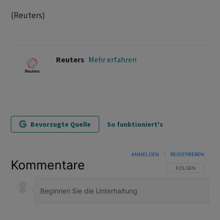
(Reuters)
Reuters
Mehr erfahren
Bevorzugte Quelle
So funktioniert's
ANMELDEN
|
REGISTRIEREN
Kommentare
FOLGE DIESER U
FOLGEN