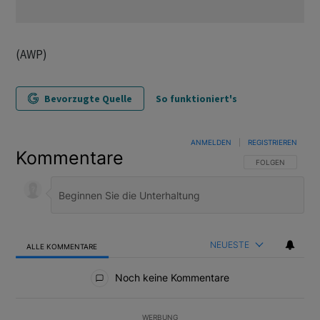
(AWP)
Bevorzugte Quelle
So funktioniert's
ANMELDEN
|
REGISTRIEREN
Kommentare
FOLGE DIESER U
FOLGEN
NEUESTE
ALLE KOMMENTARE
Alle Kommentare
Noch keine Kommentare
WERBUNG