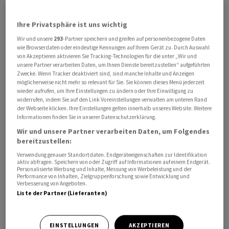
Ihre Privatsphäre ist uns wichtig
Wir und unsere
293
-Partner speichern und greifen auf personenbezogene Daten
Die Ökonomen von Raiffeisen haben ihre BIP- und
wie Browserdaten oder eindeutige Kennungen auf Ihrem Gerät zu. Durch Auswahl
Inflationsprognose für die Schweiz im laufenden Jahr
von Akzeptieren aktivieren Sie Tracking-Technologien für die unter „Wir und
unsere Partner verarbeiten Daten, um Ihnen Dienste bereitzustellen“ aufgeführten
angepasst. Hintergrund ist der Krieg im Iran und die
Zwecke. Wenn Tracker deaktiviert sind, sind manche Inhalte und Anzeigen
stark gestiegenen Energiepreise, welche die globale
möglicherweise nicht mehr so relevant für Sie. Sie können dieses Menü jederzeit
wieder aufrufen, um Ihre Einstellungen zu ändern oder Ihre Einwilligung zu
Konjunktur dämpfen.
widerrufen, indem Sie auf den Link Voreinstellungen verwalten am unteren Rand
der Webseite klicken. Ihre Einstellungen gelten innerhalb unseres Website. Weitere
Informationen finden Sie in unserer Datenschutzerklärung.
Für die Schweiz erwarten die Experten der Bank 2026
Wir und unsere Partner verarbeiten Daten, um Folgendes
neu ein sporteventbereinigtes BIP-Wachstum von
bereitzustellen:
0,9 Prozent, nach zuvor prognostizierten 1,0 Prozent.
Verwendung genauer Standortdaten. Endgeräteeigenschaften zur Identifikation
Für das kommende Jahr geben sie erstmals eine
aktiv abfragen. Speichern von oder Zugriff auf Informationen auf einem Endgerät.
Schätzung von 1,4 Prozent aus.
Personalisierte Werbung und Inhalte, Messung von Werbeleistung und der
Performance von Inhalten, Zielgruppenforschung sowie Entwicklung und
Verbesserung von Angeboten.
Liste der Partner (Lieferanten)
Die Jahresinflation im laufenden Jahr werde neu bei 0,5
Prozent gesehen, hiess es. Davor hatte Raiffeisen eine
Teuerung von 0,2 Prozent in Aussicht gestellt. Für 2027
EINSTELLUNGEN
AKZEPTIEREN