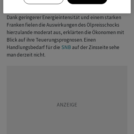
rechnet die Bank mit einer Inflation von 0,9 Prozent.
Dank geringerer Energieintensität und einem starken
Franken fielen die Auswirkungen des Ölpreisschocks
hierzulande moderat aus, erklärten die Ökonomen mit
Blick auf ihre Teuerungsprognosen. Einen
Handlungsbedarf für die
SNB
auf der Zinsseite sehe
man derzeit nicht.