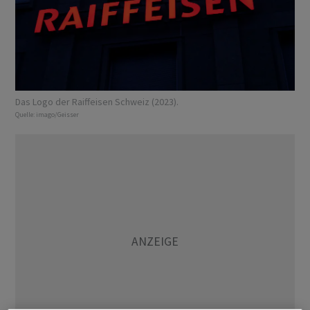
Das Logo der Raiffeisen Schweiz (2023).
Quelle:
imago/Geisser