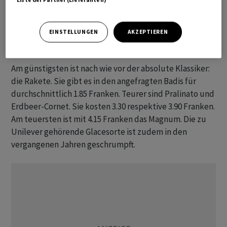
hinblättern? Blick hat in den Freibädern nachgefragt,
wie viel die Glace-Klassiker dieses Jahr kosten.
EINSTELLUNGEN
AKZEPTIEREN
Stabile Preise
Am günstigsten ist nach wie vor der absolute Klassiker:
die Rakete. Sie gibt es in den angefragten Badis für
durchschnittlich 1.85 Franken. Teurer sind Pralinato und
Erdbeer-Cornet. Sie kosten 3.30 respektive 3.90 Franken.
Am teuersten ist mit 4.15 Franken das Magnum. Die zu
Unilever gehörende Glacesorte ist zudem in den
vergangenen Jahren geschrumpft.