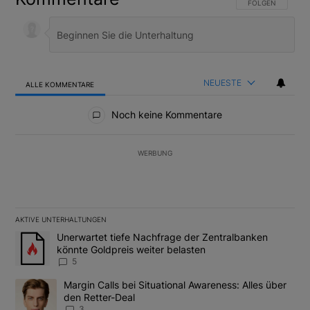
FOLGE DIESER U
FOLGEN
NEUESTE
ALLE KOMMENTARE
Alle Kommentare
Noch keine Kommentare
WERBUNG
AKTIVE UNTERHALTUNGEN
Das Folgende ist eine Liste der am meisten kommentierten Artikel
Ein Trendartikel mit dem Titel "Unerwartet tiefe Nachfrage der 
Unerwartet tiefe Nachfrage der Zentralbanken
könnte Goldpreis weiter belasten
5
Ein Trendartikel mit dem Titel "Margin Calls bei Situational Awar
Margin Calls bei Situational Awareness: Alles über
den Retter-Deal
3