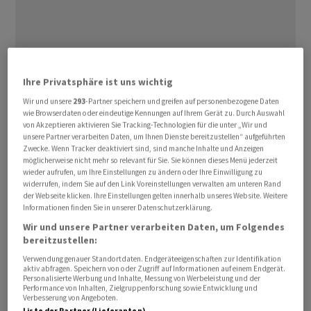
Ihre Privatsphäre ist uns wichtig
Wir und unsere
293
-Partner speichern und greifen auf personenbezogene Daten
Eine Hitzewelle rollt gerade über die Schweiz. Das
wie Browserdaten oder eindeutige Kennungen auf Ihrem Gerät zu. Durch Auswahl
von Akzeptieren aktivieren Sie Tracking-Technologien für die unter „Wir und
Thermometer klettert dieses Wochenende auf bis zu 38
unsere Partner verarbeiten Daten, um Ihnen Dienste bereitzustellen“ aufgeführten
Grad. Für viele heisst es darum: Ab in die Badi! Neben
Zwecke. Wenn Tracker deaktiviert sind, sind manche Inhalte und Anzeigen
möglicherweise nicht mehr so relevant für Sie. Sie können dieses Menü jederzeit
dem Sprung ins kühle Wasser gehört zum
wieder aufrufen, um Ihre Einstellungen zu ändern oder Ihre Einwilligung zu
Freibadbesuch auch die Glace am Kiosk. Doch diese wird
widerrufen, indem Sie auf den Link Voreinstellungen verwalten am unteren Rand
der Webseite klicken. Ihre Einstellungen gelten innerhalb unseres Website. Weitere
immer teuer – oder?
Informationen finden Sie in unserer Datenschutzerklärung.
Wir und unsere Partner verarbeiten Daten, um Folgendes
Am Glacepreis lässt sich die Teuerung über die Jahre
bereitzustellen:
besonders gut verfolgen. Viele wissen noch, wie viel ihre
Verwendung genauer Standortdaten. Endgeräteeigenschaften zur Identifikation
Lieblingsglace in der Kindheit gekostet hat. Einst gab es
aktiv abfragen. Speichern von oder Zugriff auf Informationen auf einem Endgerät.
Personalisierte Werbung und Inhalte, Messung von Werbeleistung und der
die Kult-Wasserglace Rakete für 30 Rappen. Aber wie
Performance von Inhalten, Zielgruppenforschung sowie Entwicklung und
Verbesserung von Angeboten.
viel muss man heutzutage für eine Glace am Badi-Kiosk
Liste der Partner (Lieferanten)