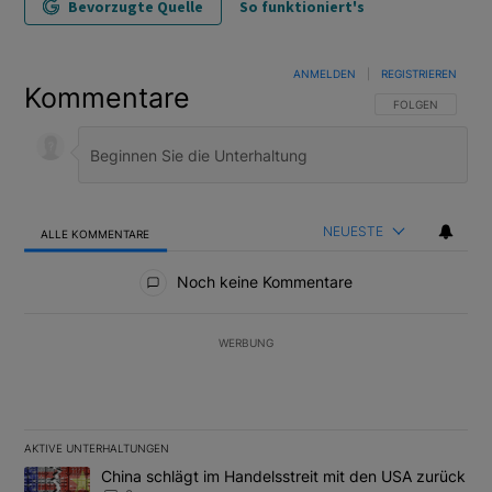
Bevorzugte Quelle
So funktioniert's
ANMELDEN
|
REGISTRIEREN
Kommentare
FOLGE DIESER U
FOLGEN
NEUESTE
ALLE KOMMENTARE
Alle Kommentare
Noch keine Kommentare
WERBUNG
AKTIVE UNTERHALTUNGEN
Das Folgende ist eine Liste der am meisten kommentierten Artikel
Ein Trendartikel mit dem Titel "China schlägt im Handelsstreit m
China schlägt im Handelsstreit mit den USA zurück