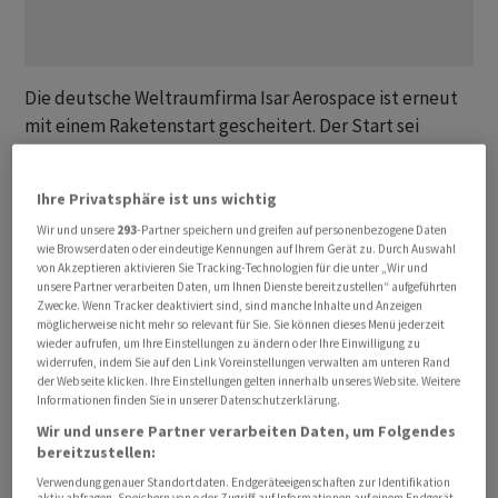
Die deutsche Weltraumfirma Isar Aerospace ist erneut
mit einem Raketenstart gescheitert. Der Start sei
abgebrochen worden, nachdem ein ‌Leck in ⁠einem
Druckbehälter entdeckt wurde, teilte das Startup am
Ihre Privatsphäre ist uns wichtig
Donnerstagabend mit. «Es steht ausser ⁠Frage, dass wir
Wir und unsere
293
-Partner speichern und greifen auf personenbezogene Daten
die Erdumlaufbahn erreichen und einen zuverlässigen
wie Browserdaten oder eindeutige Kennungen auf Ihrem Gerät zu. Durch Auswahl
Zugang zum Weltraum beweisen werden», erklärte
von Akzeptieren aktivieren Sie Tracking-Technologien für die unter „Wir und
unsere Partner verarbeiten Daten, um Ihnen Dienste bereitzustellen“ aufgeführten
Aerospace-Chef ‌Daniel Metzler. «Startabbrüche
Zwecke. Wenn Tracker deaktiviert sind, sind manche Inhalte und Anzeigen
gehören zur Raketenindustrie; jedes erfolgreiche
möglicherweise nicht mehr so relevant für Sie. Sie können dieses Menü jederzeit
wieder aufrufen, um Ihre Einstellungen zu ändern oder Ihre Einwilligung zu
Raumfahrtunternehmen hat ‌das schon erlebt. Jeder
widerrufen, indem Sie auf den Link Voreinstellungen verwalten am unteren Rand
Versuch liefert uns ​auf unserem Weg in den Orbit
der Webseite klicken. Ihre Einstellungen gelten innerhalb unseres Website. Weitere
Informationen finden Sie in unserer Datenschutzerklärung.
wertvolle Erfahrungen und Erkenntnisse.» Er versprach:
«Wir werden bald wieder startbereit auf der Startrampe
Wir und unsere Partner verarbeiten Daten, um Folgendes
bereitzustellen:
stehen.»
Verwendung genauer Standortdaten. Endgeräteeigenschaften zur Identifikation
aktiv abfragen. Speichern von oder Zugriff auf Informationen auf einem Endgerät.