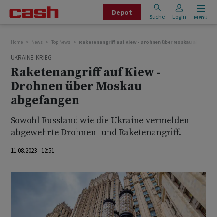
Depot
Suche
Login
Menu
Home
News
Top News
Raketenangriff auf Kiew - Drohnen über Moskau abgefan
UKRAINE-KRIEG
Raketenangriff auf Kiew -
Drohnen über Moskau
abgefangen
Sowohl Russland wie die Ukraine vermelden
abgewehrte Drohnen- und Raketenangriff.
11.08.2023 12:51