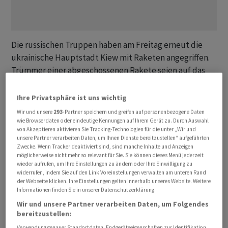
Die russischen Truppen haben am Freitag erneut die
ukrainische Hauptstadt Kiew mit Raketen angegriffen.
Trümmer einer abgeschossenen Rakete seien auf das
Gelände eines Kinderkrankenhauses gestürzt, teilte
Bürgermeister Vitali Klitschko auf dem
Ihre Privatsphäre ist uns wichtig
Kurznachrichtendienst Telegram mit. Verletzt worden
Wir und unsere
293
-Partner speichern und greifen auf personenbezogene Daten
sei niemand, allerdings seien weitere Häuser
wie Browserdaten oder eindeutige Kennungen auf Ihrem Gerät zu. Durch Auswahl
von Akzeptieren aktivieren Sie Tracking-Technologien für die unter „Wir und
beschädigt worden. Auch die russische Hauptstadt
unsere Partner verarbeiten Daten, um Ihnen Dienste bereitzustellen“ aufgeführten
Moskau meldete einen Luftangriff. Dort seien Drohnen
Zwecke. Wenn Tracker deaktiviert sind, sind manche Inhalte und Anzeigen
möglicherweise nicht mehr so relevant für Sie. Sie können dieses Menü jederzeit
abgefangen worden, teilte das russische
wieder aufrufen, um Ihre Einstellungen zu ändern oder Ihre Einwilligung zu
Verteidigungsministerium mit. Zeitweise wurde der
widerrufen, indem Sie auf den Link Voreinstellungen verwalten am unteren Rand
der Webseite klicken. Ihre Einstellungen gelten innerhalb unseres Website. Weitere
Flugverkehr an den Flughäfen Wnukowo und Kaluga in
Informationen finden Sie in unserer Datenschutzerklärung.
der Nähe von Moskau ausgesetzt.
Wir und unsere Partner verarbeiten Daten, um Folgendes
bereitzustellen:
Die ukrainische Luftwaffe erklärte, die russischen
Verwendung genauer Standortdaten. Endgeräteeigenschaften zur Identifikation