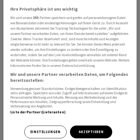
Ihre Privatsphäre ist uns wichtig
Wir und unsere
293
-Partner speichern und greifen auf personenbezogene Daten
wie Browserdaten oder eindeutige Kennungen auf Ihrem Gerät zu. Durch Auswahl
Eine angehobene Gewinnprognose hat den Aktien des
von Akzeptieren aktivieren Sie Tracking-Technologien für die unter „Wir und
‌Minicomputerherstellers Raspberry Pi ‌ein
unsere Partner verarbeiten Daten, um Ihnen Dienste bereitzustellen“ aufgeführten
Zwecke. Wenn Tracker deaktiviert sind, sind manche Inhalte und Anzeigen
Kursfeuerwerk beschert. ​Die Papiere des britischen
möglicherweise nicht mehr so relevant für Sie. Sie können dieses Menü jederzeit
Unternehmens klettern an der Börse in London um bis
wieder aufrufen, um Ihre Einstellungen zu ändern oder Ihre Einwilligung zu
widerrufen, indem Sie auf den Link Voreinstellungen verwalten am unteren Rand
zu 26,4 Prozent auf ‌1041 Pence und sind damit zeitweise
der Webseite klicken. Ihre Einstellungen gelten innerhalb unseres Website. Weitere
so teuer wie nie.
Informationen finden Sie in unserer Datenschutzerklärung.
Wir und unsere Partner verarbeiten Daten, um Folgendes
Der bereinigte Gewinn ​für das Gesamtjahr 2026 ​werde
bereitzustellen:
deutlich ​über den Markterwartungen liegen, teilte
Verwendung genauer Standortdaten. Endgeräteeigenschaften zur Identifikation
aktiv abfragen. Speichern von oder Zugriff auf Informationen auf einem Endgerät.
Raspberry Pi ‌mit. Hintergrund ist die hohe Nachfrage
Personalisierte Werbung und Inhalte, Messung von Werbeleistung und der
Performance von Inhalten, Zielgruppenforschung sowie Entwicklung und
von Industriekunden nach den kreditkartengrossen
Verbesserung von Angeboten.
Einplatinencomputern, die ​unter ​anderem in der
Liste der Partner (Lieferanten)
⁠Fabrikautomatisierung und Robotik ​eingesetzt werden.
Das Unternehmen ⁠kämpft jedoch mit steigenden Kosten
EINSTELLUNGEN
AKZEPTIEREN
‌und einer Knappheit bei Speicherchips, die durch den