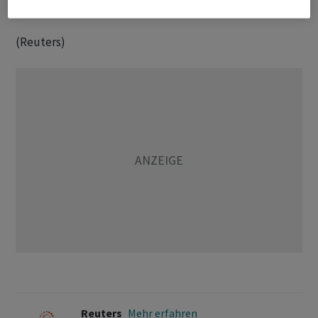
weltweiten ‌KI-Boom angeheizt wird.
(Reuters)
Reuters
Mehr erfahren