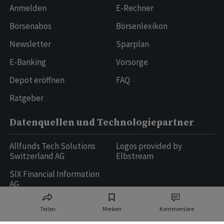
Anmelden
E-Rechner
Börsenabos
Börsenlexikon
Newsletter
Sparplan
E-Banking
Vorsorge
Depot eröffnen
FAQ
Ratgeber
Datenquellen und Technologiepartner
Allfunds Tech Solutions
Logos provided by
Switzerland AG
Elbstream
SIX Financial Information
AG
Teilen
Merken
Kommentare
Ringier AG | Ringier Medien Schweiz