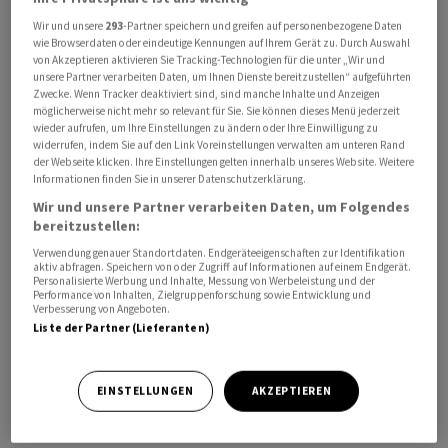
Wir und unsere
293
-Partner speichern und greifen auf personenbezogene Daten
wie Browserdaten oder eindeutige Kennungen auf Ihrem Gerät zu. Durch Auswahl
von Akzeptieren aktivieren Sie Tracking-Technologien für die unter „Wir und
unsere Partner verarbeiten Daten, um Ihnen Dienste bereitzustellen“ aufgeführten
Zwecke. Wenn Tracker deaktiviert sind, sind manche Inhalte und Anzeigen
möglicherweise nicht mehr so relevant für Sie. Sie können dieses Menü jederzeit
wieder aufrufen, um Ihre Einstellungen zu ändern oder Ihre Einwilligung zu
widerrufen, indem Sie auf den Link Voreinstellungen verwalten am unteren Rand
Der Vorsitzende des Geheimdienstausschusses im
der Webseite klicken. Ihre Einstellungen gelten innerhalb unseres Website. Weitere
Informationen finden Sie in unserer Datenschutzerklärung.
Repräsentantenhaus, Mike Turner, rief Präsident Joe
Biden am Mittwoch auf, «alle Informationen bezüglich
Wir und unsere Partner verarbeiten Daten, um Folgendes
bereitzustellen:
dieser Bedrohung» öffentlich zugänglich zu machen.
Verwendung genauer Standortdaten. Endgeräteeigenschaften zur Identifikation
Dann könnten «Kongress, die Regierung und unsere
aktiv abfragen. Speichern von oder Zugriff auf Informationen auf einem Endgerät.
Verbündeten offen die zur Begegnung dieser
Personalisierte Werbung und Inhalte, Messung von Werbeleistung und der
Performance von Inhalten, Zielgruppenforschung sowie Entwicklung und
Bedrohung notwendigen Schritte diskutieren», hiess es
Verbesserung von Angeboten.
Liste der Partner (Lieferanten)
in einer Erklärung des Republikaners. Er habe alle
Kongressabgeordneten von der Lage in Kenntnis
gesetzt. Weitere Einzelheiten nannte er nicht.
EINSTELLUNGEN
AKZEPTIEREN
Zwei mit der Sache vertraute Personen sagten, Turners