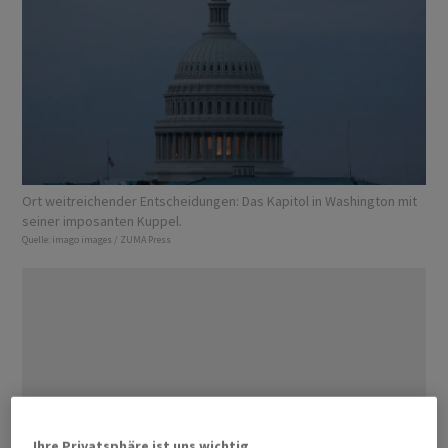
Ort weitreichender Entscheidungen: Das Kapitol in Washington mit
seiner imposanten Kuppel.
Quelle:
imago images / ZUMA Press
Ihre Privatsphäre ist uns wichtig