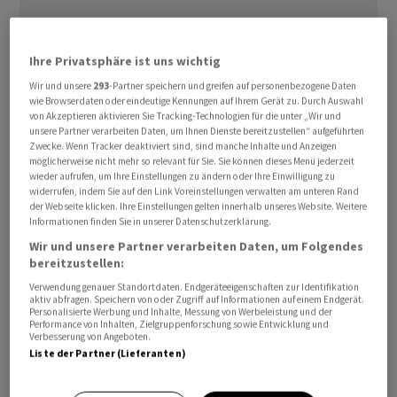
Ihre Privatsphäre ist uns wichtig
Wir und unsere
293
-Partner speichern und greifen auf personenbezogene Daten
wie Browserdaten oder eindeutige Kennungen auf Ihrem Gerät zu. Durch Auswahl
Die Republikaner stimmten nach einer seltenen
von Akzeptieren aktivieren Sie Tracking-Technologien für die unter „Wir und
unsere Partner verarbeiten Daten, um Ihnen Dienste bereitzustellen“ aufgeführten
Nachtsitzung mit ihrer knappen Mehrheit im
Zwecke. Wenn Tracker deaktiviert sind, sind manche Inhalte und Anzeigen
Repräsentantenhaus am Donnerstag dafür, die
möglicherweise nicht mehr so relevant für Sie. Sie können dieses Menü jederzeit
wieder aufrufen, um Ihre Einstellungen zu ändern oder Ihre Einwilligung zu
Gesetzesvorlage zu den Steuererleichterungen zur
widerrufen, indem Sie auf den Link Voreinstellungen verwalten am unteren Rand
Debatte im Plenum freizugeben.
der Webseite klicken. Ihre Einstellungen gelten innerhalb unseres Website. Weitere
Informationen finden Sie in unserer Datenschutzerklärung.
Wir und unsere Partner verarbeiten Daten, um Folgendes
Noch im Laufe des Tages wurde mit der eigentlichen
bereitzustellen:
Abstimmung gerechnet. Sollte die
Verwendung genauer Standortdaten. Endgeräteeigenschaften zur Identifikation
Abgeordnetenkammer die Pläne abnicken, würden sie
aktiv abfragen. Speichern von oder Zugriff auf Informationen auf einem Endgerät.
Personalisierte Werbung und Inhalte, Messung von Werbeleistung und der
anschliessend in den Senat wandern. Dort würde
Performance von Inhalten, Zielgruppenforschung sowie Entwicklung und
voraussichtlich eine weitere wochenlange Debatte
Verbesserung von Angeboten.
Liste der Partner (Lieferanten)
folgen. Ob das Vorhaben jedoch im Repräsentantenhaus
überhaupt die erforderliche Mehrheit erhält, war bis