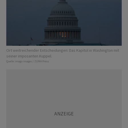
Ort weitreichender Entscheidungen: Das Kapitol in Washington mit
seiner imposanten Kuppel.
Quelle:
imago images / ZUMA Press