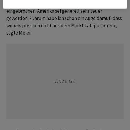
Dennoch sei das US-Geschäft erstaunlich wenig
eingebrochen. Amerika sei generell sehr teuer
geworden. «Darum habe ich schon ein Auge darauf, dass
wir uns preislich nicht aus dem Markt katapultieren»,
sagte Meier.