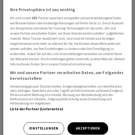
Ihre Privatsphäre ist uns wichtig
Wir und unsere
293
-Partner speichern und greifen auf personenbezogene Daten
wie Browserdaten oder eindeutige Kennungen auf Ihrem Gerät zu. Durch Auswahl
von Akzeptieren aktivieren Sie Tracking-Technologien für die unter „Wir und
«Wir reichen keine Klage ein wie andere, haben nun aber
unsere Partner verarbeiten Daten, um Ihnen Dienste bereitzustellen“ aufgeführten
Zwecke. Wenn Tracker deaktiviert sind, sind manche Inhalte und Anzeigen
Rückforderungen an die US-Zollbehörden gestellt»,
möglicherweise nicht mehr so relevant für Sie. Sie können dieses Menü jederzeit
sagt Ricola-Chef Thomas Meier in einem Interview mit
wieder aufrufen, um Ihre Einstellungen zu ändern oder Ihre Einwilligung zu
widerrufen, indem Sie auf den Link Voreinstellungen verwalten am unteren Rand
dem «Blick» vom Samstag.
der Webseite klicken. Ihre Einstellungen gelten innerhalb unseres Website. Weitere
Informationen finden Sie in unserer Datenschutzerklärung.
«Wir rechnen demnächst mit ersten Rückzahlungen.»
Wir und unsere Partner verarbeiten Daten, um Folgendes
bereitzustellen:
Diese bewegten sich im Bereich von mehreren Millionen
Franken. «Mit derzeit rund 10 Prozent US-Zöllen
Verwendung genauer Standortdaten. Endgeräteeigenschaften zur Identifikation
aktiv abfragen. Speichern von oder Zugriff auf Informationen auf einem Endgerät.
können wir leben, aber bei Präsident Trump weiss man
Personalisierte Werbung und Inhalte, Messung von Werbeleistung und der
Performance von Inhalten, Zielgruppenforschung sowie Entwicklung und
ja nie, was noch kommt», sagte Meier weiter.
Verbesserung von Angeboten.
Liste der Partner (Lieferanten)
Die Zölle seien ein Schock gewesen. «Die haben uns
richtig Geld gekostet, ein Millionenschaden», sagte
EINSTELLUNGEN
AKZEPTIEREN
Meier weiter. Ricola habe die Preise in den USA erhöht.