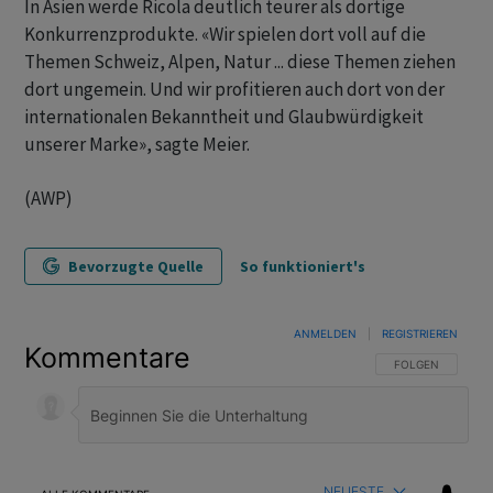
In Asien werde Ricola deutlich teurer als dortige
Konkurrenzprodukte. «Wir spielen dort voll auf die
Themen Schweiz, Alpen, Natur ... diese Themen ziehen
dort ungemein. Und wir profitieren auch dort von der
internationalen Bekanntheit und Glaubwürdigkeit
unserer Marke», sagte Meier.
(AWP)
Bevorzugte Quelle
So funktioniert's
ANMELDEN
|
REGISTRIEREN
Kommentare
FOLGE DIESER U
FOLGEN
NEUESTE