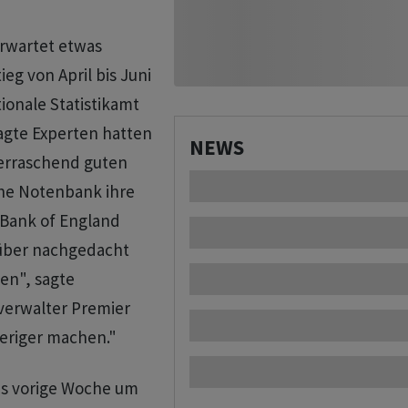
erwartet etwas
eg von April bis Juni
ionale Statistikamt
agte Experten hatten
NEWS
berraschend guten
che Notenbank ihre
r Bank of England
rüber nachgedacht
en", sagte
verwalter Premier
eriger machen."
ns vorige Woche um