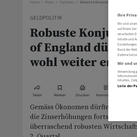
Home
News
Top News
Robuste Konjunktur: Bank of Eng
Ihre Priv
GELDPOLITIK
Wir und unse
Robuste Konjunkt
auf Ihrem Ger
verarbeiten D
Inhalte und A
of England dürfte 
Einstellungen
Rand der Webs
Datenschutze
wohl weiter erhöh
Wir und u
Verwendung ge
Informationen
Inhalten, Zi
Liste der P
Teilen
Merken
Drucken
Kommentare
Gemäss Ökonomen dürfte die engl
die Zinserhöhungen fortsetzen na
überraschend robusten Wirtschaf
2. Quartal.