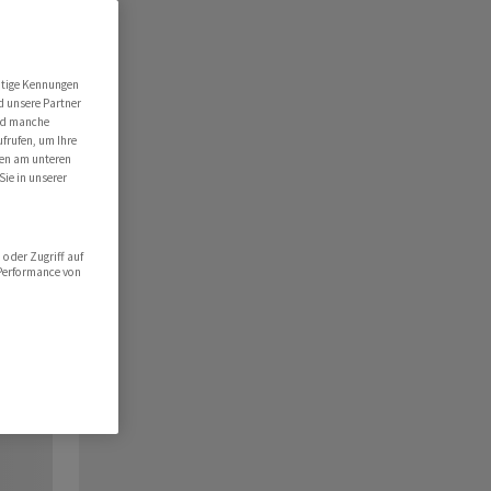
utige Kennungen
d unsere Partner
ind manche
ufrufen, um Ihre
ten am unteren
Sie in unserer
oder Zugriff auf
 Performance von