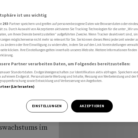
land dürfte Zinsen wohl weiter erhöhen
atsphäre ist uns wichtig
re
293
-Partner speichern und greifen auf personenbezogene Daten wie Browserdaten oder einde
ur: Bank
ät zu. Durch Auswahl von Akzeptieren aktivieren Sie Tracking-Technologien für die unter „Wir un
aten, um Ihnen Dienste bereitzustellen“ aufgeführten Zwecke. Wenn Tracker deaktiviert sind, s
nzeigen möglicherweise nicht mehr so relevant für Sie. Sie können dieses Menü jederzeit wieder a
Zinsen
 zu ändern oder Ihre Einwilligung zu widerrufen, indem Sie auf den Link Voreinstellungen verwal
eite klicken. Ihre Einstellungen gelten innerhalb unseres Website. Weitere Informationen finden 
rklärung.
en
nsere Partner verarbeiten Daten, um Folgendes bereitzustellen:
nauer Standortdaten. Endgeräteeigenschaften zur Identifikation aktiv abfragen. Speichern von 
 auf einem Endgerät. Personalisierte Werbung und Inhalte, Messung von Werbeleistung und der
elgruppenforschung sowie Entwicklung und Verbesserung von Angeboten.
artner (Lieferanten)
ische Notenbank
EINSTELLUNGEN
AKZEPTIEREN
ch dem
tswachstums im