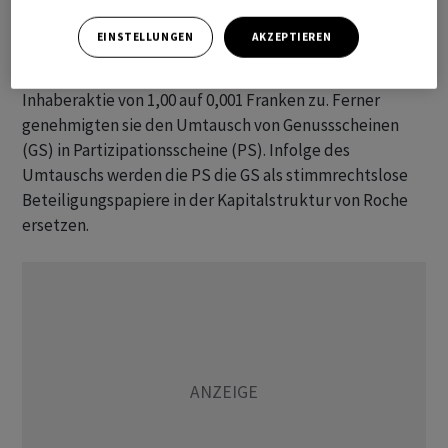
Zudem haben die Aktionäre und Aktionärinnen einer
teilweisen Änderung der Statuten genehmigt. So
EINSTELLUNGEN
AKZEPTIEREN
stimmten sie einer Herabsetzung des Aktienkapitals
durch eine Reduzierung des Nennwerts jeder
Inhaberaktie von 1,00 auf 0,001 Franken zu. Ferner
genehmigten sie den Umtausch von Genussscheinen
(GS) in Partizipationsscheine (PS). Infolge des
Umtauschs werden die PS die GS als stimmrechtslose
Beteiligungspapiere in der Kapitalstruktur von Roche
ersetzen.