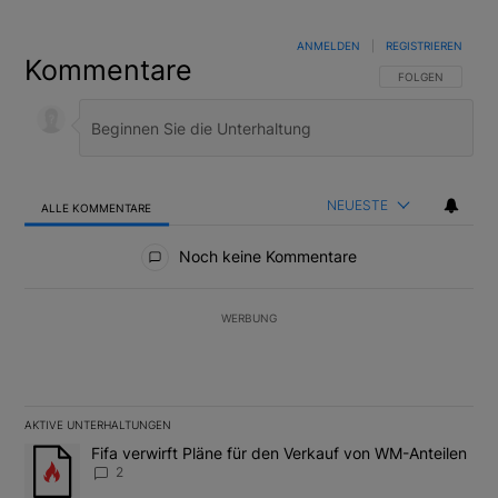
ANMELDEN
|
REGISTRIEREN
Kommentare
FOLGE DIESER U
FOLGEN
NEUESTE
ALLE KOMMENTARE
Alle Kommentare
Noch keine Kommentare
WERBUNG
AKTIVE UNTERHALTUNGEN
Das Folgende ist eine Liste der am meisten kommentierten Artikel
Ein Trendartikel mit dem Titel "Fifa verwirft Pläne für den Verk
Fifa verwirft Pläne für den Verkauf von WM-Anteilen
2