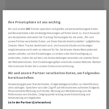
Ihre Privatsphäre ist uns wichtig
Wir und unsere
293
-Partner speichern und greifen auf personenbezogene Daten
wie Browserdaten oder eindeutige Kennungen auf Ihrem Gerät zu. Durch Auswahl
So hiessen die Anteilseigner unter anderem die auf 9,80
von Akzeptieren aktivieren Sie Tracking-Technologien für die unter „Wir und
unsere Partner verarbeiten Daten, um Ihnen Dienste bereitzustellen“ aufgeführten
Franken erhöhte Dividende pro Inhaber-Aktie und
Zwecke. Wenn Tracker deaktiviert sind, sind manche Inhalte und Anzeigen
Genussschein gut. Es handelt sich um die 39.
möglicherweise nicht mehr so relevant für Sie. Sie können dieses Menü jederzeit
Dividendenerhöhung in Folge, betonte Roche in einem
wieder aufrufen, um Ihre Einstellungen zu ändern oder Ihre Einwilligung zu
widerrufen, indem Sie auf den Link Voreinstellungen verwalten am unteren Rand
Communiqué. Zudem wurde Severin Schwan als
der Webseite klicken. Ihre Einstellungen gelten innerhalb unseres Website. Weitere
Verwaltungsratspräsident wiedergewählt, gleiches gilt
Informationen finden Sie in unserer Datenschutzerklärung.
für alle anderen zur Wahl stehenden Mitglieder des
Wir und unsere Partner verarbeiten Daten, um Folgendes
bereitzustellen:
Verwaltungsrates. Mit mehr als 95 Prozent Zustimmung
genehmigten die Aktionäre ferner die maximale
Verwendung genauer Standortdaten. Endgeräteeigenschaften zur Identifikation
aktiv abfragen. Speichern von oder Zugriff auf Informationen auf einem Endgerät.
Gesamtsumme der künftigen Vergütungen des
Personalisierte Werbung und Inhalte, Messung von Werbeleistung und der
Performance von Inhalten, Zielgruppenforschung sowie Entwicklung und
Verwaltungsrates und der Konzernleitung.
Verbesserung von Angeboten.
Liste der Partner (Lieferanten)