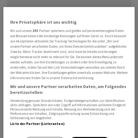
Ihre Privatsphäre ist uns wichtig
Wir und unsere
293
-Partner speichern und greifen auf personenbezogene Daten
Der Bluttest von
Roche
soll bei Erwachsenen mit
wie Browserdaten oder eindeutige Kennungen auf Ihrem Gerät zu. Durch Auswahl
von Akzeptieren aktivieren Sie Tracking-Technologien für die unter „Wir und
Anzeichen und Symptomen kognitiver
unsere Partner verarbeiten Daten, um Ihnen Dienste bereitzustellen“ aufgeführten
Beeinträchtigung eingesetzt werden, um die
Zwecke. Wenn Tracker deaktiviert sind, sind manche Inhalte und Anzeigen
möglicherweise nicht mehr so relevant für Sie. Sie können dieses Menü jederzeit
Einordnung als ApoE4-Träger oder Nichtträger zu
wieder aufrufen, um Ihre Einstellungen zu ändern oder Ihre Einwilligung zu
unterstützen, teilte Pharmaunternehmen am Montag
widerrufen, indem Sie auf den Link Voreinstellungen verwalten am unteren Rand
mit.
der Webseite klicken. Ihre Einstellungen gelten innerhalb unseres Website. Weitere
Informationen finden Sie in unserer Datenschutzerklärung.
Wir und unsere Partner verarbeiten Daten, um Folgendes
Die ApoE4-Genvariante sei mit einem erhöhten Risiko
bereitzustellen:
für spät einsetzende Alzheimer-Krankheit verbunden.
Verwendung genauer Standortdaten. Endgeräteeigenschaften zur Identifikation
Er liege bei 40 bis 60 Prozent der Alzheimer-Patienten
aktiv abfragen. Speichern von oder Zugriff auf Informationen auf einem Endgerät.
Personalisierte Werbung und Inhalte, Messung von Werbeleistung und der
vor, hiess es.
Performance von Inhalten, Zielgruppenforschung sowie Entwicklung und
Verbesserung von Angeboten.
Liste der Partner (Lieferanten)
Im Gegensatz zu bisherigen DNA-Verfahren könne der
Elecsys ApoE4-Test mit einer minimalinvasiven