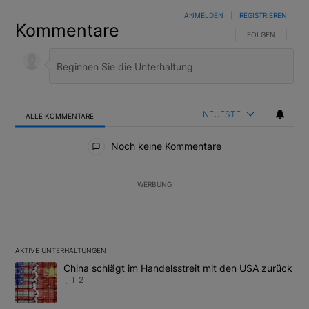
ANMELDEN
|
REGISTRIEREN
Kommentare
FOLGE DIESER U
FOLGEN
NEUESTE
ALLE KOMMENTARE
Alle Kommentare
Noch keine Kommentare
WERBUNG
AKTIVE UNTERHALTUNGEN
Das Folgende ist eine Liste der am meisten kommentierten Artikel
Ein Trendartikel mit dem Titel "China schlägt im Handelsstreit m
China schlägt im Handelsstreit mit den USA zurück
2