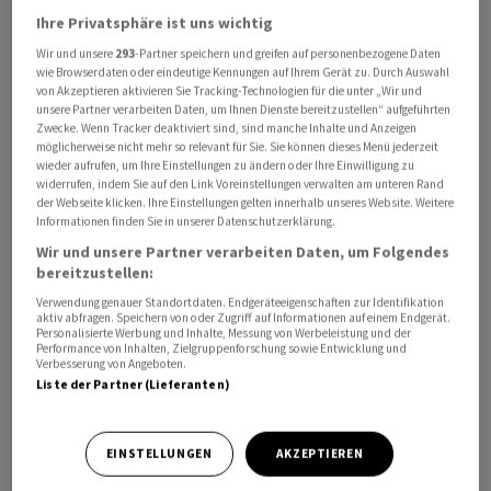
Ihre Privatsphäre ist uns wichtig
Wir und unsere
293
-Partner speichern und greifen auf personenbezogene Daten
wie Browserdaten oder eindeutige Kennungen auf Ihrem Gerät zu. Durch Auswahl
von Akzeptieren aktivieren Sie Tracking-Technologien für die unter „Wir und
Roche
hat von der US-Arzneimittelbehörde FDA eine
unsere Partner verarbeiten Daten, um Ihnen Dienste bereitzustellen“ aufgeführten
vorrangige Prüfung für Tecentriq in Kombination mit
Zwecke. Wenn Tracker deaktiviert sind, sind manche Inhalte und Anzeigen
möglicherweise nicht mehr so relevant für Sie. Sie können dieses Menü jederzeit
Chemotherapie zur Behandlung von bestimmten
wieder aufrufen, um Ihre Einstellungen zu ändern oder Ihre Einwilligung zu
Formen von Darmkrebs im Stadium III erhalten.
widerrufen, indem Sie auf den Link Voreinstellungen verwalten am unteren Rand
Grundlage ist die Phase-III-Studie ATOMIC, in der
der Webseite klicken. Ihre Einstellungen gelten innerhalb unseres Website. Weitere
Informationen finden Sie in unserer Datenschutzerklärung.
Tecentriq plus Chemotherapie das Rückfall- oder
Wir und unsere Partner verarbeiten Daten, um Folgendes
Sterberisiko im Vergleich zur Chemotherapie allein um
bereitzustellen:
50 Prozent senkte.
Verwendung genauer Standortdaten. Endgeräteeigenschaften zur Identifikation
aktiv abfragen. Speichern von oder Zugriff auf Informationen auf einem Endgerät.
Personalisierte Werbung und Inhalte, Messung von Werbeleistung und der
Die FDA will bis spätestens 9. Oktober 2026 über die
Performance von Inhalten, Zielgruppenforschung sowie Entwicklung und
Verbesserung von Angeboten.
Zulassung entscheiden, wie das Pharmaunternehmen
Liste der Partner (Lieferanten)
am Donnerstag mitteilte. Im Falle einer Zulassung
könne Tecentriq in Kombination mit einer
Chemotherapie einen neuen Behandlungsstandard nach
EINSTELLUNGEN
AKZEPTIEREN
einer Operation für diese spezielle Darmkrebsform