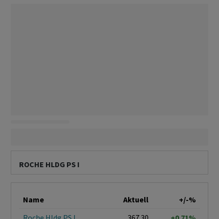
ROCHE HLDG PS I
Name
Aktuell
+/-%
Roche Hldg PS I
367.30
+0.71%