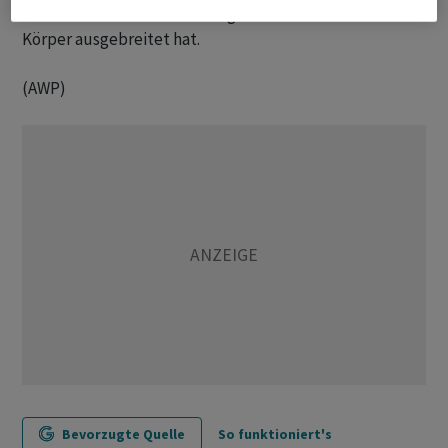
denen der Krebs bereits fortgeschritten ist oder sich im
Körper ausgebreitet hat.
(AWP)
Bevorzugte Quelle
So funktioniert's