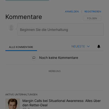
ANMELDEN
|
REGISTRIEREN
Kommentare
FOLGE DIESER U
FOLGEN
NEUESTE
ALLE KOMMENTARE
Alle Kommentare
Noch keine Kommentare
WERBUNG
AKTIVE UNTERHALTUNGEN
Das Folgende ist eine Liste der am meisten kommentierten Artikel
Ein Trendartikel mit dem Titel "Margin Calls bei Situational Awar
Margin Calls bei Situational Awareness: Alles über
den Retter-Deal