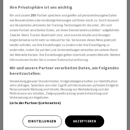
Ihre Privatsphäre ist uns wichtig
Wir und unsere
293
-Partner speichern und greifen auf personenbezogene Daten
wie Browserdaten oder eindeutige Kennungen auf Ihrem Gerät zu. Durch Auswahl
von Akzeptieren aktivieren Sie Tracking-Technologien für die unter „Wir und
unsere Partner verarbeiten Daten, um Ihnen Dienste bereitzustellen“ aufgeführten
Die US-Arzneimittelbehörde FDA habe den Antrag zur
Zwecke. Wenn Tracker deaktiviert sind, sind manche Inhalte und Anzeigen
Prüfung angenommen, teilte
Roche
am Freitag mit.
möglicherweise nicht mehr so relevant für Sie. Sie können dieses Menü jederzeit
wieder aufrufen, um Ihre Einstellungen zu ändern oder Ihre Einwilligung zu
Eine Entscheidung werde die Behörde bis spätestens
widerrufen, indem Sie auf den Link Voreinstellungen verwalten am unteren Rand
zum 18. Dezember treffen.
der Webseite klicken. Ihre Einstellungen gelten innerhalb unseres Website. Weitere
Informationen finden Sie in unserer Datenschutzerklärung.
Wir und unsere Partner verarbeiten Daten, um Folgendes
Der Antrag folgt auf die positiven Daten, die
Roche
bereitzustellen:
Ende September für das Prüfmedikament vorgelegt
Verwendung genauer Standortdaten. Endgeräteeigenschaften zur Identifikation
hatte. In der zulassungsrelevanten evERA-Studie hatte
aktiv abfragen. Speichern von oder Zugriff auf Informationen auf einem Endgerät.
Personalisierte Werbung und Inhalte, Messung von Werbeleistung und der
das neuartige Krebsmittel Giredestrant in Kombination
Performance von Inhalten, Zielgruppenforschung sowie Entwicklung und
mit dem bereits bekannten Medikament Everolimus die
Verbesserung von Angeboten.
Liste der Partner (Lieferanten)
gesteckten Ziele erreicht. Demnach kann die neue
Medikamentenkombination das Fortschreiten einer
bestimmten Art von Brustkrebs deutlich verlangsamen.
EINSTELLUNGEN
AKZEPTIEREN
Dabei richtet sich die Kombination an Patientinnen, bei