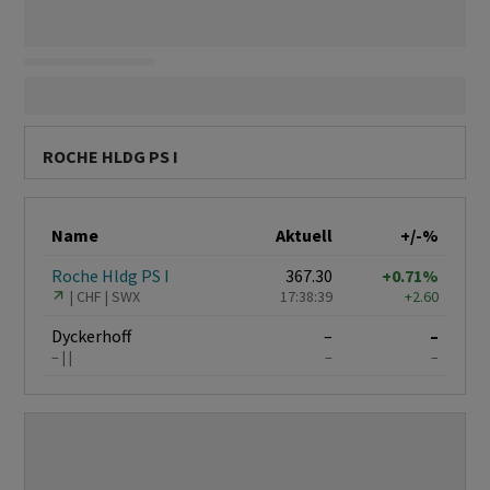
ROCHE HLDG PS I
Name
Aktuell
+/-%
Roche Hldg PS I
367.30
+0.71%
CHF
SWX
17:38:39
+2.60
Dyckerhoff
–
–
–
–
–