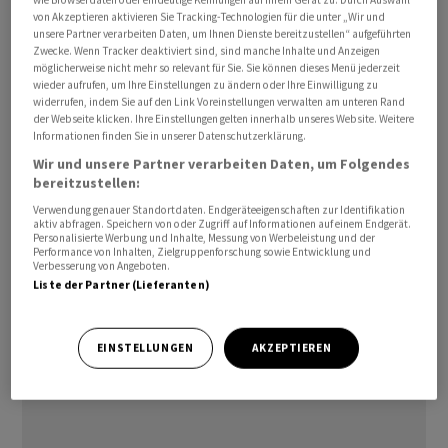
von Akzeptieren aktivieren Sie Tracking-Technologien für die unter „Wir und
unsere Partner verarbeiten Daten, um Ihnen Dienste bereitzustellen“ aufgeführten
Zwecke. Wenn Tracker deaktiviert sind, sind manche Inhalte und Anzeigen
möglicherweise nicht mehr so relevant für Sie. Sie können dieses Menü jederzeit
wieder aufrufen, um Ihre Einstellungen zu ändern oder Ihre Einwilligung zu
widerrufen, indem Sie auf den Link Voreinstellungen verwalten am unteren Rand
Beim Pharmakonzern
Roche
kommt es im kommenden
der Webseite klicken. Ihre Einstellungen gelten innerhalb unseres Website. Weitere
Jahr zu einem Wechsel im Verwaltungsrat. Claudia
Informationen finden Sie in unserer Datenschutzerklärung.
Süssmuth Dyckerhoff werde nicht zur Wiederwahl
Wir und unsere Partner verarbeiten Daten, um Folgendes
bereitzustellen:
antreten, hiess es in einem Communiqué am Freitag.
Verwendung genauer Standortdaten. Endgeräteeigenschaften zur Identifikation
aktiv abfragen. Speichern von oder Zugriff auf Informationen auf einem Endgerät.
Stattdessen werde Dyckerhoff für den Verwaltungsrat
Personalisierte Werbung und Inhalte, Messung von Werbeleistung und der
Performance von Inhalten, Zielgruppenforschung sowie Entwicklung und
eines anderen Unternehmens im Gesundheitsbereich
Verbesserung von Angeboten.
nominiert. Dem
Roche
-VR gehörte sie den Angaben
Liste der Partner (Lieferanten)
zufolge seit März 2016 an.
EINSTELLUNGEN
AKZEPTIEREN
(AWP)